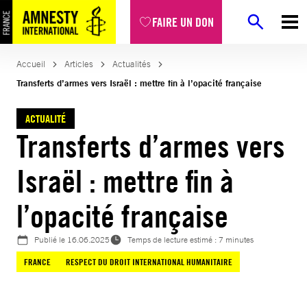
Aller
FAIRE UN DON
au
contenu
Accueil
Articles
Actualités
Transferts d’armes vers Israël : mettre fin à l’opacité française
ACTUALITÉ
Transferts d’armes vers
Israël : mettre fin à
l’opacité française
Publié le
16.06.2025
Temps de lecture estimé : 7 minutes
FRANCE
RESPECT DU DROIT INTERNATIONAL HUMANITAIRE