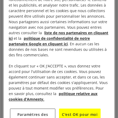
et les publicités, et analyser notre trafic. Les données à
Le jeudi 5 juin 2025, le navire Contship Era devait
caractère personnel et les cookies que nous collectons
peuvent être utilisés pour personnaliser les annonces.
charger du matériel de guerre produit par la société
Nous partageons aussi certaines informations sur votre
française Eurolinks, au port de Fos-sur-Mer. Selon
navigation avec nos partenaires. Vous pouvez entres
les informations de
Disclose,
il s’agit notamment de
autres consulter la
liste de nos partenaires en cliquant
ici
et la
politique de confidentialité de notre
maillons permettant de réaliser des bandes de
partenaire Google en cliquant ici
. En aucun cas les
munitions pour équiper des armes légères et de
données de nos bases ne sont revendues ou utilisées à
petit calibre. Les dockers du port de Marseille-Fos
des fins commerciales.
ont identifié le conteneur et ont refusé de le charger
En cliquant sur « OK J'ACCEPTE », vous donnez votre
a annoncé la CGT des ouvriers dockers pour
accord pour l'utilisation de ces cookies. Vous pouvez
marquer leur refus de « participer au génocide en
également continuer sans accepter, et dans ce cas, les
paramètres par défaut des cookies s'appliqueront. Vous
cours orchestré par le gouvernement israélien ». Le
pouvez à tout moment modifier vos préférences. Pour
vendredi 6 juin, une autre cargaison a été
en savoir plus, consultez la
politique relative aux
immobilisée. Toujours selon le média indépendant, il
cookies d’Amnesty.
s’agit cette fois de
tubes pour canons
, fabriqués par
la société française Aubert & Duval.
Paramètres des
C'est OK pour moi