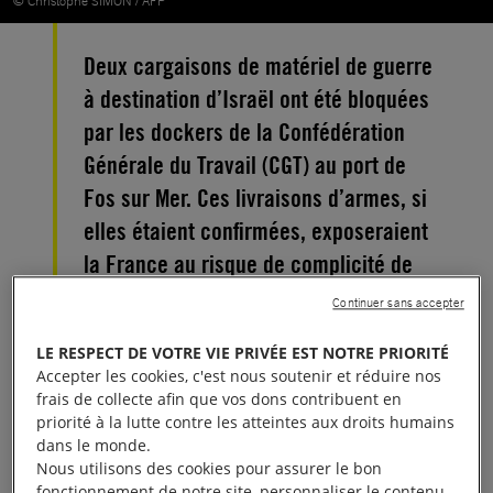
© Christophe SIMON / AFP
Deux cargaisons de matériel de guerre
à destination d’Israël ont été bloquées
par les dockers de la Confédération
Générale du Travail (CGT) au port de
Fos sur Mer. Ces livraisons d’armes, si
elles étaient confirmées, exposeraient
la France au risque de complicité de
génocide.
Continuer sans accepter
LE RESPECT DE VOTRE VIE PRIVÉE EST NOTRE PRIORITÉ
À plusieurs reprises, la France a assuré ne pas
Accepter les cookies, c'est nous soutenir et réduire nos
exporter d’armes pouvant être utilisées à Gaza et en
frais de collecte afin que vos dons contribuent en
Cisjordanie. Les révélations des médias
priorité à la lutte contre les atteintes aux droits humains
dans le monde.
indépendants
Disclose
et
Marsactu
ont mis en
Nous utilisons des cookies pour assurer le bon
lumière le double discours des autorités françaises.
fonctionnement de notre site, personnaliser le contenu