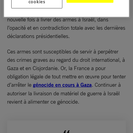
cookies
Les autorités françaises s’apprêteraient donc une
nouvelle fois à livrer des armes à Israël, dans
l’opacité et en contradiction totale avec les dernières
déclarations présidentielles.
Ces armes sont susceptibles de servir à perpétrer
des crimes graves au regard du droit international, à
Gaza et en Cisjordanie. Or, la France a pour
obligation légale de tout mettre en œuvre pour tenter
d’arrêter le
génocide en cours à Gaza
. Continuer à
autoriser la livraison de matériel de guerre à Israël
revient à alimenter ce génocide.