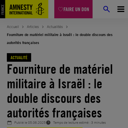
Aller
FAIRE UN DON
au
contenu
Accueil
Articles
Actualités
Fourniture de matériel militaire à Israël : le double discours des
autorités françaises
ACTUALITÉ
Fourniture de matériel
militaire à Israël : le
double discours des
autorités françaises
Publié le
05.06.2025
Temps de lecture estimé : 3 minutes