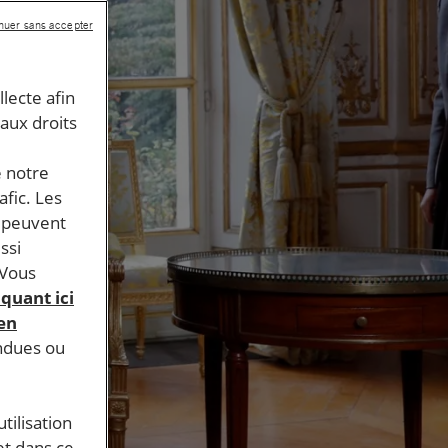
nuer sans accepter
llecte afin
 aux droits
e notre
afic. Les
s peuvent
ssi
 Vous
iquant ici
 en
endues ou
tilisation
et dans ce