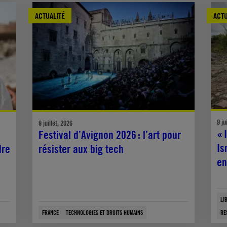
ACTUALITÉ
ACTU
9 ju
9 juillet, 2026
« 
Festival d’Avignon 2026 : l’art pour
Is
dre
résister aux big tech
en
LI
FRANCE
TECHNOLOGIES ET DROITS HUMAINS
RE