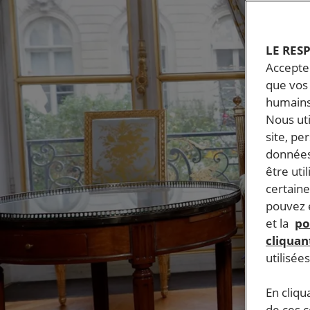
LE RES
Accepter
que vos 
humains
Nous ut
site, pe
données
être uti
certaine
pouvez e
et la
po
cliquant
utilisée
En cliqu
de ces 