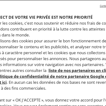
Conti
PECT DE VOTRE VIE PRIVÉE EST NOTRE PRIORITÉ
 les cookies, c'est nous soutenir et réduire nos frais de co
dons contribuent en priorité à la lutte contre les atteintes
 dans le monde.
ilisons des cookies pour assurer le bon fonctionnement d
rsonnaliser le contenu et les publicités, et analyser notre tr
 à caractère personnel et les cookies que nous collecton
lisés pour personnaliser les annonces. Nous partageons au
s informations sur votre navigation avec nos partenaires.
ntres autres consulter la
liste de nos partenaires en cl
litique de confidentialité de notre partenaire Google
 ici
. En aucun cas les données de nos bases ne sont rev
s à des fins commerciales.
ant sur « OK J'ACCEPTE », vous donnez votre accord pour l'u
cookies. Vous pouvez également continuer sans accepter, 