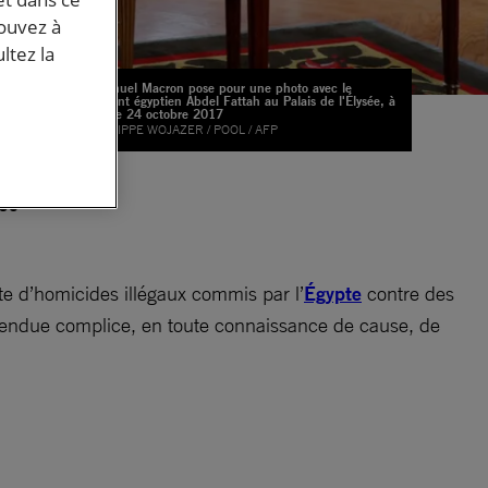
pouvez à
ltez la
Emmanuel Macron pose pour une photo avec le
président égyptien Abdel Fattah au Palais de l'Élysée, à
Paris, le 24 octobre 2017
© PHILIPPE WOJAZER / POOL / AFP
ait
ées
te d’homicides illégaux commis par l’
Égypte
contre des
t rendue complice, en toute connaissance de cause, de