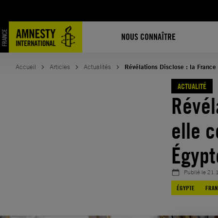
Aller
au
contenu
NOUS CONNAÎTRE
Accueil
Articles
Actualités
Révélations Disclose : la France
ACTUALITÉ
Révél
elle 
Égypt
Publié le
21.
ÉGYPTE
FRAN