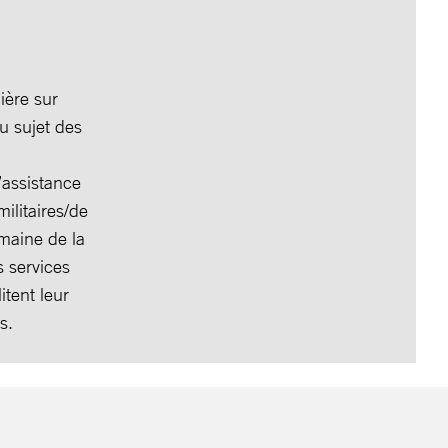
ière sur
au sujet des
’assistance
ilitaires/de
omaine de la
s services
itent leur
s.