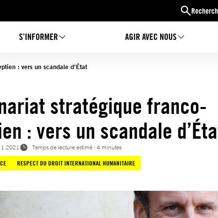
Recherch
S’INFORMER
AGIR AVEC NOUS
yptien : vers un scandale d’État
nariat stratégique franco-
ien : vers un scandale d’Éta
11.2021
Temps de lecture estimé : 4 minutes
CE
RESPECT DU DROIT INTERNATIONAL HUMANITAIRE