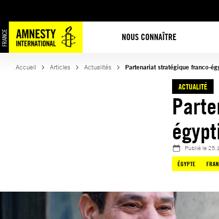
Aller
au
contenu
NOUS CONNAÎTRE
Accueil
Articles
Actualités
Partenariat stratégique franco-ég
ACTUALITÉ
Parte
égypt
Publié le
25.
ÉGYPTE
FRAN