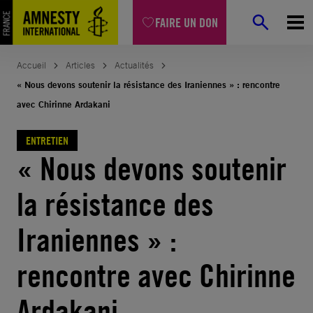
Aller
FAIRE UN DON
au
contenu
Accueil
Articles
Actualités
« Nous devons soutenir la résistance des Iraniennes » : rencontre
avec Chirinne Ardakani
ENTRETIEN
« Nous devons soutenir
la résistance des
Iraniennes » :
rencontre avec Chirinne
Ardakani