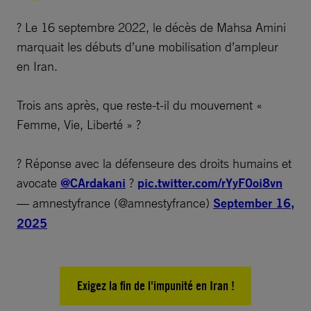
? Le 16 septembre 2022, le décès de Mahsa Amini
marquait les débuts d’une mobilisation d’ampleur
en Iran.
Trois ans après, que reste-t-il du mouvement «
Femme, Vie, Liberté » ?
?️ Réponse avec la défenseure des droits humains et
avocate
@CArdakani
?
pic.twitter.com/rYyF0oi8vn
— amnestyfrance (@amnestyfrance)
September 16,
2025
Exigez la fin de l'impunité en Iran !