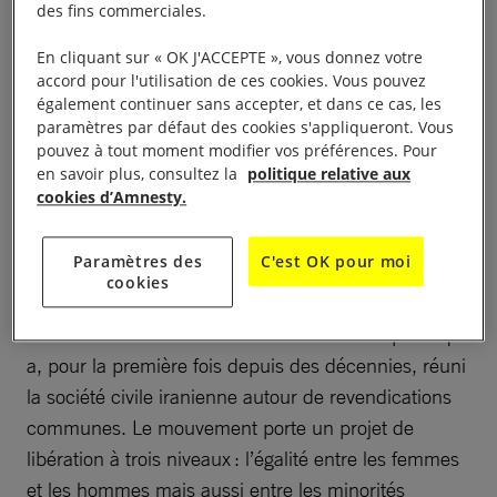
Le mouvement « Femme, Vie, Liberté » est né d’un
des fins commerciales.
événement : le meurtre de Jina Mahsa Amini. Cette
En cliquant sur « OK J'ACCEPTE », vous donnez votre
jeune Kurde iranienne a été tuée par la police des
accord pour l'utilisation de ces cookies. Vous pouvez
mœurs, non pas pour avoir mal porté un voile, mais
également continuer sans accepter, et dans ce cas, les
paramètres par défaut des cookies s'appliqueront. Vous
pour avoir refusé de se soumettre à une loi de l’État,
pouvez à tout moment modifier vos préférences. Pour
qui institue depuis les années 80 le port du voile
en savoir plus, consultez la
politique relative aux
obligatoire pour toutes les femmes du pays.
cookies d’Amnesty.
À lire aussi :
En Iran, les femmes qui défient le port
Paramètres des
C'est OK pour moi
obligatoire du voile risqueraient 10 ans de prison
cookies
S’en est suivi une mobilisation sociale d’ampleur qui
a, pour la première fois depuis des décennies, réuni
la société civile iranienne autour de revendications
communes. Le mouvement porte un projet de
libération à trois niveaux : l’égalité entre les femmes
et les hommes mais aussi entre les minorités