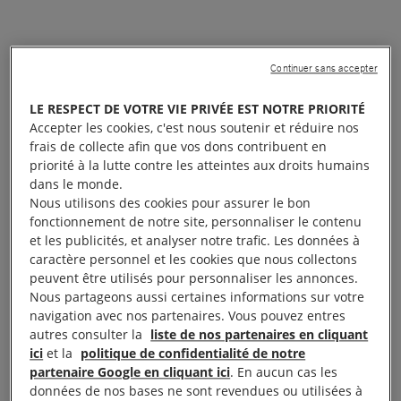
Qui est Chirinne Ardakani ?
Continuer sans accepter
LE RESPECT DE VOTRE VIE PRIVÉE EST NOTRE PRIORITÉ
Accepter les cookies, c'est nous soutenir et réduire nos
frais de collecte afin que vos dons contribuent en
Le mouvement « Femme,
priorité à la lutte contre les atteintes aux droits humains
dans le monde.
Vie, Liberté » est né il y a
Nous utilisons des cookies pour assurer le bon
fonctionnement de notre site, personnaliser le contenu
trois ans maintenant.
et les publicités, et analyser notre trafic. Les données à
caractère personnel et les cookies que nous collectons
Quelle lecture faites-vous
peuvent être utilisés pour personnaliser les annonces.
Nous partageons aussi certaines informations sur votre
de cette mobilisation et de
navigation avec nos partenaires. Vous pouvez entres
autres consulter la
liste de nos partenaires en cliquant
ses revendications ?
ici
et la
politique de confidentialité de notre
partenaire Google en cliquant ici
. En aucun cas les
données de nos bases ne sont revendues ou utilisées à