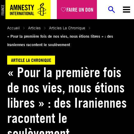
Aller
FAIRE UN DON
au
contenu
Accueil
Articles
Articles La Chronique
« Pour la première fois de nos vies, nous étions libres » : des
Iraniennes racontent le soulèvement
ARTICLE LA CHRONIQUE
« Pour la première fois
de nos vies, nous étions
libres » : des Iraniennes
racontent le
soulèvement