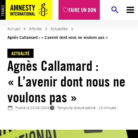
Aller
FAIRE UN DON
au
contenu
Accueil
Articles
Actualités
Agnès Callamard : « L’avenir dont nous ne voulons pas »
ACTUALITÉ
Agnès Callamard :
« L’avenir dont nous ne
voulons pas »
Publié le
23.04.2024
Temps de lecture estimé : 13 minutes