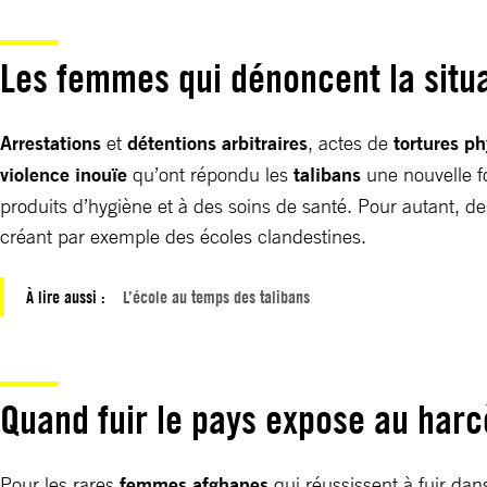
Les femmes qui dénoncent la situ
Arrestations
et
détentions arbitraires
, actes de
tortures p
violence inouïe
qu’ont répondu les
talibans
une nouvelle fo
produits d’hygiène et à des soins de santé. Pour autant, d
créant par exemple des écoles clandestines.
À lire aussi :
L’école au temps des talibans
Quand fuir le pays expose au harc
Pour les rares
femmes afghanes
qui réussissent à fuir dans