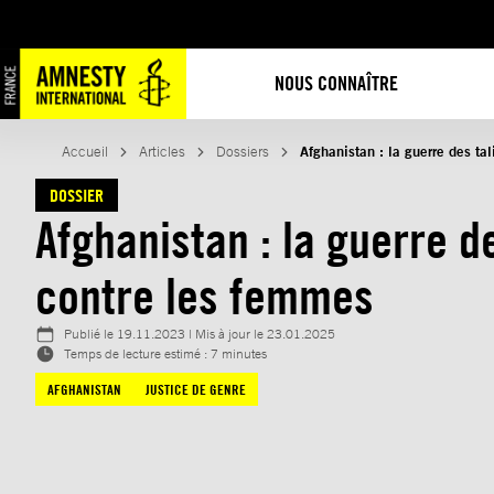
Aller
au
contenu
NOUS CONNAÎTRE
Accueil
Articles
Dossiers
Afghanistan : la guerre des ta
DOSSIER
Afghanistan : la guerre d
contre les femmes
Publié le
19.11.2023
| Mis à jour le
23.01.2025
Temps de lecture estimé : 7 minutes
AFGHANISTAN
JUSTICE DE GENRE