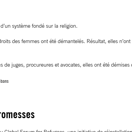
 d’un système fondé sur la religion.
s droits des femmes ont été démantelés. Résultat, elles n’on
e juges, procureures et avocates, elles ont été démises de 
libans
promesses
obal Forum for Refugees, une initiative de réinstallation p