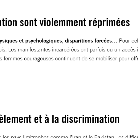
ation sont violemment réprimées
hysiques et psychologiques
,
disparitions forcées
… Pour cel
is. Les manifestantes incarcérées ont parfois eu un accès ins
es femmes courageuses continuent de se mobiliser pour offr
èlement et à la discrimination
 les pays limitrophes comme l’Iran et le Pakistan, les diffic