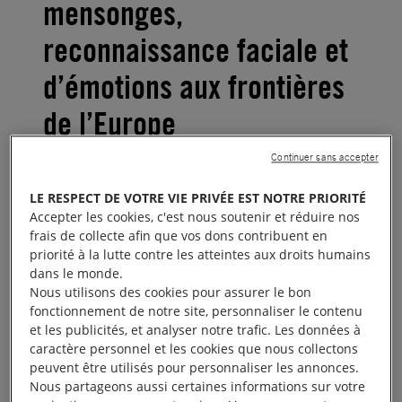
mensonges,
reconnaissance faciale et
d’émotions aux frontières
de l’Europe
Continuer sans accepter
Un détecteur de mensonge fonctionnant à
LE RESPECT DE VOTRE VIE PRIVÉE EST NOTRE PRIORITÉ
l’intelligence artificielle pour contrôler les
Accepter les cookies, c'est nous soutenir et réduire nos
frontières… Ce dispositif inquiétant est financé par
frais de collecte afin que vos dons contribuent en
l’Union européenne. Baptisé
iBorderCtrl,
le projet a
priorité à la lutte contre les atteintes aux droits humains
dans le monde.
été testé en Hongrie, en Grèce et en Lettonie.
Nous utilisons des cookies pour assurer le bon
L’idée : remplacer les gardes-frontières par des
fonctionnement de notre site, personnaliser le contenu
logiciels pour réaliser un « premier filtre ». Le
et les publicités, et analyser notre trafic. Les données à
caractère personnel et les cookies que nous collectons
fonctionnement : lorsqu’une personne exilée franchit
peuvent être utilisés pour personnaliser les annonces.
une frontière, elle est soumise à un interrogatoire
Nous partageons aussi certaines informations sur votre