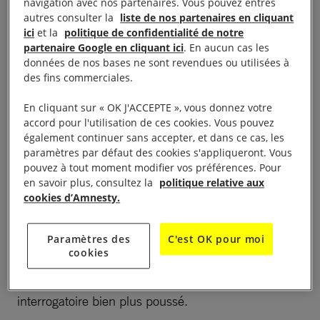
virtuel qui fonctionne par détecteur de mensonges.
navigation avec nos partenaires. Vous pouvez entres
autres consulter la
liste de nos partenaires en cliquant
L’algorithme a été développé de façon à évaluer les
ici
et la
politique de confidentialité de notre
moindres détails des expressions via la
partenaire Google en cliquant ici
. En aucun cas les
reconnaissance faciale : fréquence des clignements
données de nos bases ne sont revendues ou utilisées à
des fins commerciales.
des yeux, direction du regard, changements dans le
ton de la voix, tout est passé au crible. L’objectif :
En cliquant sur « OK J'ACCEPTE », vous donnez votre
discerner les déclarations considérées comme
accord pour l'utilisation de ces cookies. Vous pouvez
également continuer sans accepter, et dans ce cas, les
mensongères. Le garde-frontière virtuel pose des
paramètres par défaut des cookies s'appliqueront. Vous
questions à la personne exilée comme son nom, son
pouvez à tout moment modifier vos préférences. Pour
pays d’origine, le motif de son voyage, etc. Si le
en savoir plus, consultez la
politique relative aux
cookies d’Amnesty.
système estime que la personne a répondu
honnêtement aux questions, elle reçoit un code lui
Paramètres des
C'est OK pour moi
permettant de franchir la frontière. Si la personne a
cookies
«échouée », elle est réorientée vers des gardes-
frontières « physiques » et sera soumise à un
interrogatoire bien plus poussé.