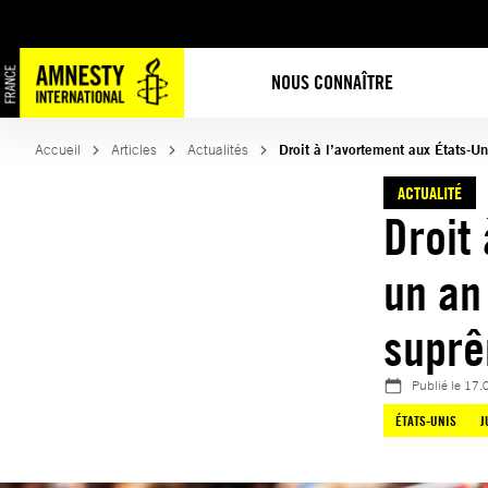
Aller
au
contenu
NOUS CONNAÎTRE
Accueil
Articles
Actualités
Droit à l’avortement aux États-Un
ACTUALITÉ
Droit
un an
suprê
Publié le
17.
ÉTATS-UNIS
J