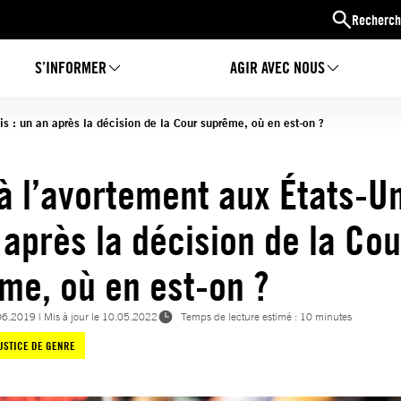
Recherch
S’INFORMER
AGIR AVEC NOUS
is : un an après la décision de la Cour suprême, où en est-on ?
 à l’avortement aux États-Un
 après la décision de la Cou
me, où en est-on ?
06.2019
| Mis à jour le
10.05.2022
Temps de lecture estimé : 10 minutes
USTICE DE GENRE