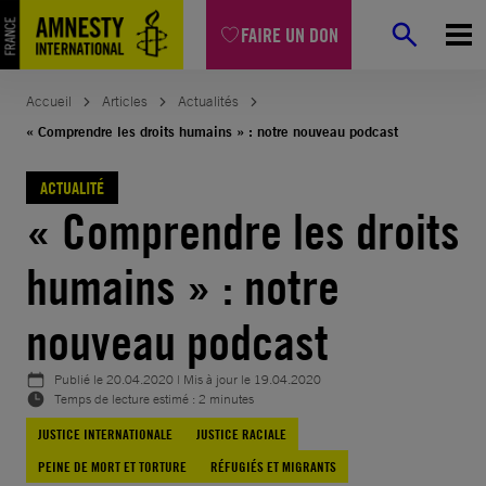
Aller
FAIRE UN DON
au
contenu
Accueil
Articles
Actualités
« Comprendre les droits humains » : notre nouveau podcast
ACTUALITÉ
« Comprendre les droits
humains » : notre
nouveau podcast
Publié le
20.04.2020
| Mis à jour le
19.04.2020
Temps de lecture estimé : 2 minutes
JUSTICE INTERNATIONALE
JUSTICE RACIALE
PEINE DE MORT ET TORTURE
RÉFUGIÉS ET MIGRANTS