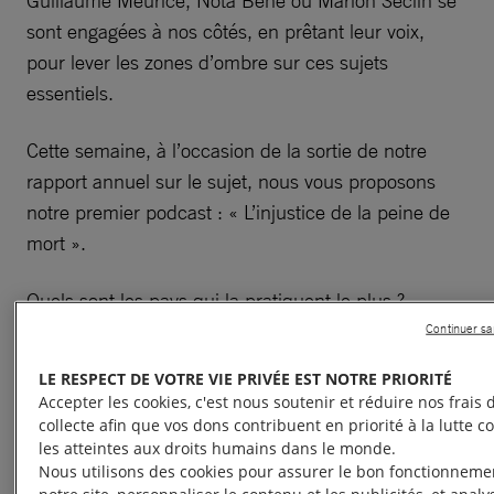
Guillaume Meurice, Nota Bene ou Marion Séclin se
sont engagées à nos côtés, en prêtant leur voix,
pour lever les zones d’ombre sur ces sujets
essentiels.
Cette semaine, à l’occasion de la sortie de notre
rapport annuel sur le sujet, nous vous proposons
notre premier podcast : « L’injustice de la peine de
mort ».
Quels sont les pays qui la pratiquent le plus ?
Pourquoi cette pratique cruelle est-elle toujours en
Continuer s
vigueur dans de nombreux pays ?
LE RESPECT DE VOTRE VIE PRIVÉE EST NOTRE PRIORITÉ
Accepter les cookies, c'est nous soutenir et réduire nos frais 
Découvrez-le dès maintenant.
collecte afin que vos dons contribuent en priorité à la lutte c
les atteintes aux droits humains dans le monde.
Nous utilisons des cookies pour assurer le bon fonctionneme