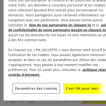
notre site, personnaliser le contenu et les publicités, et analy
notre trafic. Les données à caractère personnel et les cookie
nous collectons peuvent être utilisés pour personnaliser les
annonces. Nous partageons aussi certaines informations sur 
navigation avec nos partenaires. Vous pouvez entres autres
consulter la
liste de nos partenaires en cliquant ici
et la
po
de confidentialité de notre partenaire Google en cliquant ic
aucun cas les données de nos bases ne sont revendues ou ut
à des fins commerciales.
En cliquant sur « OK J'ACCEPTE », vous donnez votre accord p
l'utilisation de ces cookies. Vous pouvez également continuer
accepter, et dans ce cas, les paramètres par défaut des cooki
s'appliqueront. Vous pouvez à tout moment modifier vos
préférences. Pour en savoir plus, consultez la
politique rela
cookies d’Amnesty.
Paramètres des cookies
C'est OK pour moi