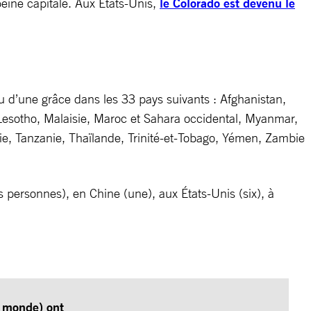
 peine capitale. Aux États-Unis,
le Colorado est devenu le
d’une grâce dans les 33 pays suivants : Afghanistan,
esotho, Malaisie, Maroc et Sahara occidental, Myanmar,
e, Tanzanie, Thaïlande, Trinité-et-Tobago, Yémen, Zambie
 personnes), en Chine (une), aux États-Unis (six), à
e monde) ont