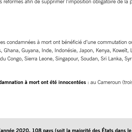
es réformes afin de supprimer l’imposition obligatoire de la
nes condamnées à mort ont bénéficié d’une commutation ou 
 Ghana, Guyana, Inde, Indonésie, Japon, Kenya, Koweït, L
u Congo, Sierra Leone, Singapour, Soudan, Sri Lanka, Syri
damnation à mort ont été innocentées
: au Cameroun (trois
 l’année 2020, 108 pays (soit la majorité des États dans l