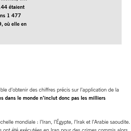
 144 étaient
ins 1 477
 où elle en
e d’obtenir des chiffres précis sur l’application de la
s dans le monde n’inclut donc pas les milliers
lle mondiale : l’Iran, l’Égypte, l’Irak et l’Arabie saoudite.
es ont été exécutées en Iran pour des crimes commis alors