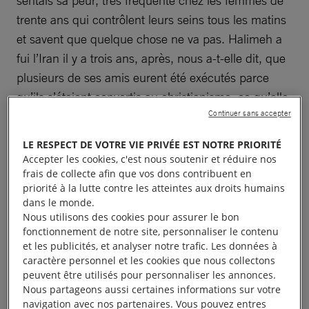
sentais sa peur, très fréquente chez les femmes de
trente ans qui contrôlent leurs seins tous les matins
et savent que quelque chose ne va pas. Halimeh a
fui l’Iran il y a trois ans, après, nous a-t-elle dit, que
plusieurs de ses amis eurent été exécutés parce
qu’ils s’étaient convertis au christianisme, ce qu’elle
avait elle aussi l’intention de faire. Elle a voulu partir
Continuer sans accepter
en Australie, où elle espérait trouver la paix et ne
LE RESPECT DE VOTRE VIE PRIVÉE EST NOTRE PRIORITÉ
plus subir une persécution religieuse.
Accepter les cookies, c'est nous soutenir et réduire nos
frais de collecte afin que vos dons contribuent en
priorité à la lutte contre les atteintes aux droits humains
Au lieu de cela, après un épuisant voyage qui lui a
dans le monde.
fait traverser la
Malaisie
, l’
Indonésie
et un
Nous utilisons des cookies pour assurer le bon
dangereux océan à bord de l’embarcation de
fonctionnement de notre site, personnaliser le contenu
et les publicités, et analyser notre trafic. Les données à
passeurs, et après six mois de détention par les
caractère personnel et les cookies que nous collectons
services de l’immigration sur l’île Christmas, en
peuvent être utilisés pour personnaliser les annonces.
Australie
, elle a été envoyée à
Nauru, petit État
Nous partageons aussi certaines informations sur votre
navigation avec nos partenaires. Vous pouvez entres
insulaire isolé où l’Australie relègue depuis des