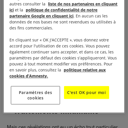
autres consulter la
liste de nos partenaires en cliquant
années les demandeurs d’asile
qui tentent
ici
et la
politique de confidentialité de notre
d’atteindre ses côtes. Comme un grand nombre de
partenaire Google en cliquant ici
. En aucun cas les
données de nos bases ne sont revendues ou utilisées à
personnes à travers le monde, j’ai été bouleversée
des fins commerciales.
par le traitement inhumain et l’ampleur des
violences et des autres mauvais traitements décrits
En cliquant sur « OK J'ACCEPTE », vous donnez votre
accord pour l'utilisation de ces cookies. Vous pouvez
dans le récent article du Guardian portant sur les
également continuer sans accepter, et dans ce cas, les
«
Nauru Files
».
paramètres par défaut des cookies s'appliqueront. Vous
pouvez à tout moment modifier vos préférences. Pour
en savoir plus, consultez la
politique relative aux
À lire aussi :
Australie : fermeture du camp de détention
cookies d’Amnesty.
de réfugiés de Manus
Paramètres des
C'est OK pour moi
cookies
Traitements inhumains
Mais ces révélations ont eu un écho tout particulier