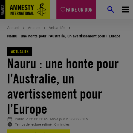
Aller
FAIRE UN DON
au
contenu
Accueil
Articles
Actualités
Nauru : une honte pour l’Australie, un avertissement pour l’Europe
ACTUALITÉ
Nauru : une honte pour
l’Australie, un
avertissement pour
l’Europe
Publié le
28.08.2016
| Mis à jour le
28.08.2016
Temps de lecture estimé : 6 minutes