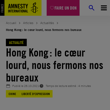
Aller
FAIRE UN DON
au
contenu
Accueil
Articles
Actualités
Hong Kong : le cœur lourd, nous fermons nos bureaux
ACTUALITÉ
Hong Kong : le cœur
lourd, nous fermons nos
bureaux
Publié le
26.10.2021
Temps de lecture estimé : 4 minutes
CHINE
LIBERTÉ D'EXPRESSION