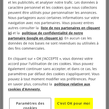
dilemme »
et les publicités, et analyser notre trafic. Les données à
caractère personnel et les cookies que nous collectons
peuvent être utilisés pour personnaliser les annonces.
Depuis l’entrée en vigueur de
la loi sur la sécurité
Nous partageons aussi certaines informations sur votre
nationale
en juillet 2020, nous alertons sur le net
navigation avec nos partenaires. Vous pouvez entres
autres consulter la
liste de nos partenaires en cliquant
recul des libertés à Hong Kong et la détérioration
ici
et la
politique de confidentialité de notre
rapide de la situation des droits humains.
partenaire Google en cliquant ici
. En aucun cas les
données de nos bases ne sont revendues ou utilisées à
des fins commerciales.
Cette loi a fait
augmenter les menaces
qui pèsent
sur la société civile hongkongaise. Nous avons
En cliquant sur « OK J'ACCEPTE », vous donnez votre
analysé les risques qui pesaient si nous restions à
accord pour l'utilisation de ces cookies. Vous pouvez
également continuer sans accepter, et dans ce cas, les
Hong Kong. Les risques étaient trop élevés pour y
paramètres par défaut des cookies s'appliqueront. Vous
maintenir nos bureaux. Il nous aurait été
impossible
pouvez à tout moment modifier vos préférences. Pour
d’y travailler librement.
en savoir plus, consultez la
politique relative aux
cookies d’Amnesty.
Paramètres des
C'est OK pour moi
cookies