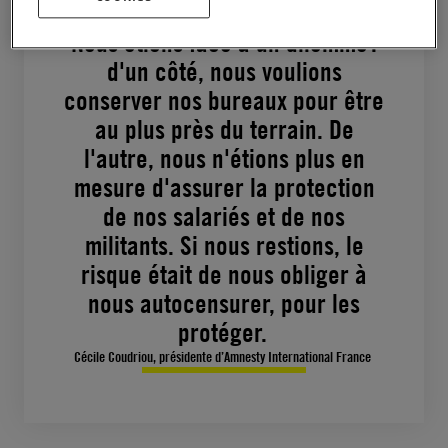
Nous étions face à un dilemme :
d'un côté, nous voulions
conserver nos bureaux pour être
au plus près du terrain. De
l'autre, nous n'étions plus en
mesure d'assurer la protection
de nos salariés et de nos
militants. Si nous restions, le
risque était de nous obliger à
nous autocensurer, pour les
protéger.
Cécile Coudriou, présidente d’Amnesty International France