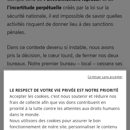
l’incertitude perpétuelle
créés par la loi sur la
sécurité nationale, il est impossible de savoir quelles
activités risquent de donner lieu à des sanctions
pénales.
Dans ce contexte devenu si instable, nous avons
pris la décision, le cœur lourd, de fermer nos deux
bureaux. Notre premier bureau – local – cessera ses
opérations le 31 octobre, tandis que notre bureau –
Continuer sans accepter
régional – mettra la clé sous la porte d’ici la fin de
l’année.
LE RESPECT DE VOTRE VIE PRIVÉE EST NOTRE PRIORITÉ
Accepter les cookies, c'est nous soutenir et réduire nos
frais de collecte afin que vos dons contribuent en
priorité à la lutte contre les atteintes aux droits humains
dans le monde.
« Nous étions face à un
Nous utilisons des cookies pour assurer le bon
fonctionnement de notre site, personnaliser le contenu