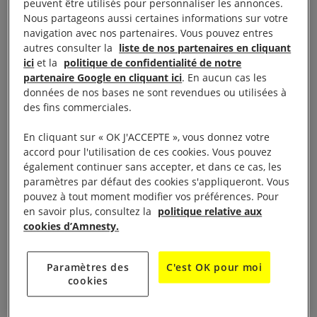
peuvent être utilisés pour personnaliser les annonces.
qui menace la dissidence
Nous partageons aussi certaines informations sur votre
navigation avec nos partenaires. Vous pouvez entres
pacifique
autres consulter la
liste de nos partenaires en cliquant
ici
et la
politique de confidentialité de notre
partenaire Google en cliquant ici
. En aucun cas les
données de nos bases ne sont revendues ou utilisées à
Depuis 2015, il est arrivé plusieurs fois à
Hong Kong
des fins commerciales.
que dans les stades de football, lors de matchs, des
spectateurs tournent le dos ou poussent des huées
En cliquant sur « OK J'ACCEPTE », vous donnez votre
accord pour l'utilisation de ces cookies. Vous pouvez
au moment où était joué l’hymne national chinois.
également continuer sans accepter, et dans ce cas, les
Le projet de loi vise à ériger ce comportement en
paramètres par défaut des cookies s'appliqueront. Vous
infraction pénale. Alors que les droits des personnes
pouvez à tout moment modifier vos préférences. Pour
en savoir plus, consultez la
politique relative aux
à Hong Kong sont de plus en plus menacés, le
cookies d’Amnesty.
projet de loi relatif à l’hymne national représente une
nouvelle tentative visant à ériger en infraction la
Paramètres des
C'est OK pour moi
dissidence pacifique dans la ville. Ce texte répressif
cookies
rédigé en termes vagues prévoit qu’à Hong Kong les
personnes accusées d’« outrage » ou d’« utilisation