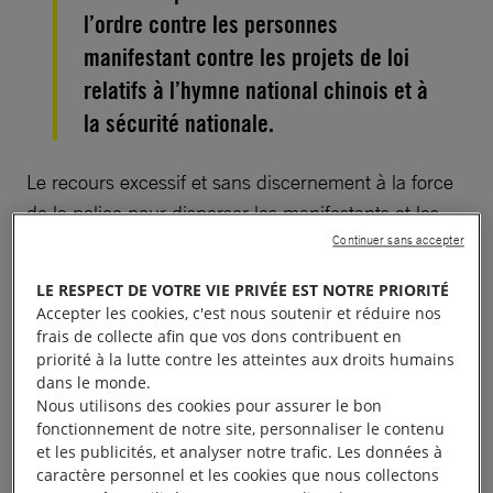
l’ordre contre les personnes
manifestant contre les projets de loi
relatifs à l’hymne national chinois et à
la sécurité nationale.
Le recours excessif et sans discernement à la force
de la police pour disperser les manifestants et les
arrestations massives témoignent une fois de plus
Continuer sans accepter
du mépris dont font preuve les autorités à l’égard
LE RESPECT DE VOTRE VIE PRIVÉE EST NOTRE PRIORITÉ
des droits humains dans les rues de Hong Kong.
Accepter les cookies, c'est nous soutenir et réduire nos
Des menaces réelles pèsent sur toute personne qui
frais de collecte afin que vos dons contribuent en
priorité à la lutte contre les atteintes aux droits humains
exerce son droit à la liberté d’expression.
dans le monde.
Nous utilisons des cookies pour assurer le bon
fonctionnement de notre site, personnaliser le contenu
et les publicités, et analyser notre trafic. Les données à
Un nouveau projet de loi
caractère personnel et les cookies que nous collectons