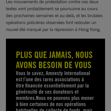
Les mouvements de protestation contre ces deux
textes vont probablement se poursuivre au cours
des prochaines semaines et au-delà, et les brutales
opérations policières observées font redouter un
nouvel été marqué par la répression à Hong Kong.
PLUS QUE JAMAIS, NOUS
AVONS BESOIN DE VOUS
Vous le savez, Amnesty International
est l’une des rares associations à
être financée essentiellement par la
générosité de ses donateurs et
membres.Nous ne pouvons plus mener
à bien certaines de nos opérations
habituelles de collecte de fonds, mais