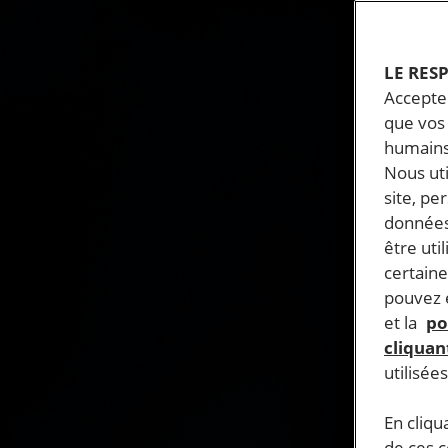
LE RES
Accepter
que vos 
humains
Nous ut
site, pe
données
être uti
certaine
pouvez e
et la
po
cliquant
utilisée
En cliqu
de ces 