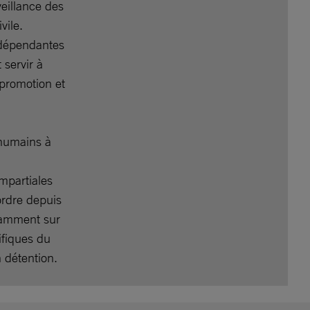
veillance des
vile.
ndépendantes
 servir à
 promotion et
s humains à
impartiales
’ordre depuis
otamment sur
ifiques du
en détention.