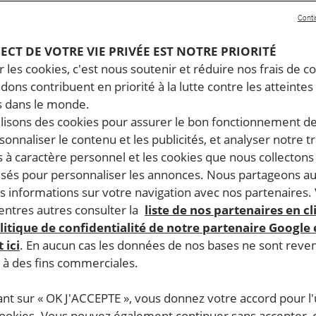
Conti
PECT DE VOTRE VIE PRIVÉE EST NOTRE PRIORITÉ
 les cookies, c'est nous soutenir et réduire nos frais de co
dons contribuent en priorité à la lutte contre les atteintes
 dans le monde.
ilisons des cookies pour assurer le bon fonctionnement d
rsonnaliser le contenu et les publicités, et analyser notre tr
 à caractère personnel et les cookies que nous collecton
lisés pour personnaliser les annonces. Nous partageons au
s informations sur votre navigation avec nos partenaires.
ntres autres consulter la
liste de nos partenaires en cl
litique de confidentialité de notre partenaire Google
 ici
. En aucun cas les données de nos bases ne sont rev
s à des fins commerciales.
ant sur « OK J'ACCEPTE », vous donnez votre accord pour l'u
cookies. Vous pouvez également continuer sans accepter, 