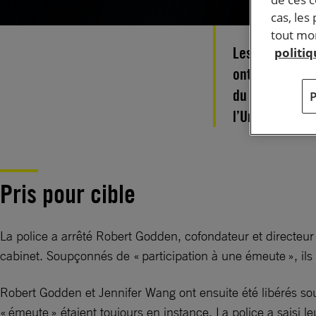
cas, les
tout mom
Les observate
politi
ont été arrêté
du cordon de p
l’Université p
Pris pour cible
La police a arrêté Robert Godden, cofondateur et directeu
cabinet. Soupçonnés de « participation à une émeute », ils
Robert Godden et Jennifer Wang ont ensuite été libérés so
« émeute » étaient toujours en instance. La police a saisi l