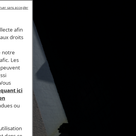
nuer sans accepter
llecte afin
 aux droits
e notre
afic. Les
s peuvent
ssi
 Vous
iquant ici
 en
endues ou
tilisation
et dans ce