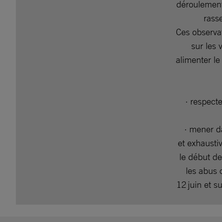
déroulement 
rass
Ces observa
sur les 
alimenter le
· respecte
· mener da
et exhaustiv
le début de
les abus 
12 juin et s