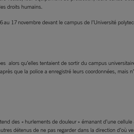
 des droits humains.
du 16 au 17 novembre devant le campus de l’Université poly
ées alors qu’elles tentaient de sortir du campus universitai
près que la police a enregistré leurs coordonnées, mais n’on
end des « hurlements de douleur » émanant d’une cellule ad
autres détenus de ne pas regarder dans la direction d’où ven