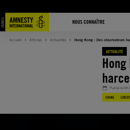
Aller
au
contenu
NOUS CONNAÎTRE
Accueil
Articles
Actualités
Hong Kong : Des observateurs ha
ACTUALITÉ
Hong 
harce
Publié le
09.
CHINE
LIBER