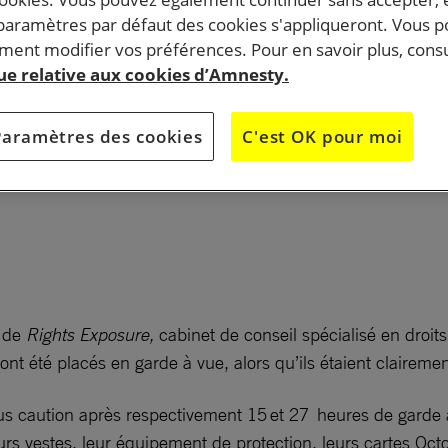
 paramètres par défaut des cookies s'appliqueront. Vous 
ent modifier vos préférences. Pour en savoir plus, consu
urs des droits humains Robert Godden et Jennifer Wang
que relative aux cookies d’Amnesty.
s le 18 novembre au matin, alors qu’ils tentaient de sort
olice mis en place autour des manifestations à
Paramètres des cookies
C'est OK pour moi
olytechnique de Hong Kong.
r de
Rights Exposure,
cabinet de conseil spécialisé en droi
 ont été placés en garde à vue, alors qu’ils étaient claire
us caution après respectivement 15 et 27 heures de garde 
eurs vestes, leur équipement de protection, leurs cartes Oct