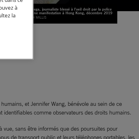
pouvez à
Veby Mega, journaliste blessé à l'oeil droit par la police
lors d'une manifestation à Hong Kong, décembre 2019
ltez la
© LEAH MILLIS
ir
ts humains, et Jennifer Wang, bénévole au sein de ce
ment identifiables comme observateurs des droits humains.
à vue, sans être informés que des poursuites pour
opus de transport public et leurs téléphones portables, les