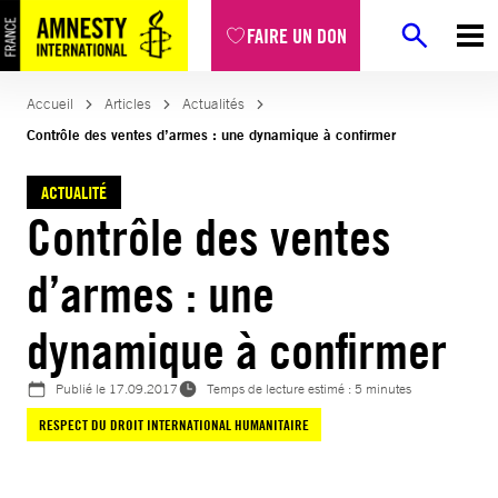
Aller
FAIRE UN DON
au
contenu
Accueil
Articles
Actualités
Contrôle des ventes d’armes : une dynamique à confirmer
ACTUALITÉ
Contrôle des ventes
d’armes : une
dynamique à confirmer
Publié le
17.09.2017
Temps de lecture estimé : 5 minutes
RESPECT DU DROIT INTERNATIONAL HUMANITAIRE