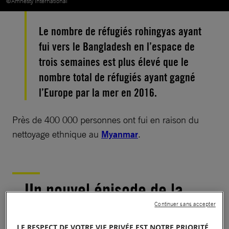
©Amnesty International
Le nombre de réfugiés rohingyas ayant
fui vers le Bangladesh en l’espace de
trois semaines est plus élevé que le
nombre total de réfugiés ayant gagné
l’Europe par la mer en 2016.
Près de 400 000 personnes ont fui en raison du
nettoyage ethnique au
Myanmar
.
Un nouvel épisode de la
crise mondiale des
Continuer sans accepter
LE RESPECT DE VOTRE VIE PRIVÉE EST NOTRE PRIORITÉ