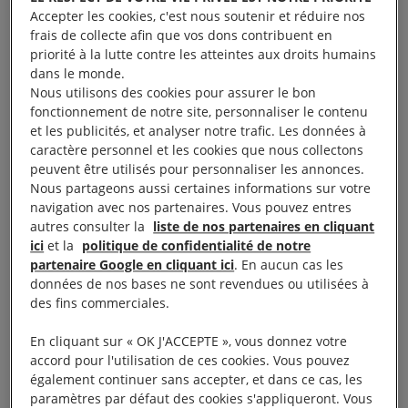
réfugiés.
Accepter les cookies, c'est nous soutenir et réduire nos
frais de collecte afin que vos dons contribuent en
priorité à la lutte contre les atteintes aux droits humains
Après avoir été soumis à de terribles violences,
dans le monde.
notamment des homicides, et après avoir vu leurs
Nous utilisons des cookies pour assurer le bon
villages réduits en cendres, ces
réfugiés
rohingyas
fonctionnement de notre site, personnaliser le contenu
et les publicités, et analyser notre trafic. Les données à
sont aujourd’hui confrontés à une crise humanitaire
caractère personnel et les cookies que nous collectons
tandis que le
Bangladesh
a bien du mal à subvenir
peuvent être utilisés pour personnaliser les annonces.
à leurs besoins
Nous partageons aussi certaines informations sur votre
navigation avec nos partenaires. Vous pouvez entres
autres consulter la
liste de nos partenaires en cliquant
La situation au Myanmar montre précisément
ici
et la
politique de confidentialité de notre
pourquoi nous avons besoin de bien plus que d’une
partenaire Google en cliquant ici
. En aucun cas les
données de nos bases ne sont revendues ou utilisées à
simple politique de rafistolage pour venir en aide à
des fins commerciales.
ceux qui fuient la guerre et la persécution.
En cliquant sur « OK J'ACCEPTE », vous donnez votre
Des pays pauvres et à faibles revenus tels que le
accord pour l'utilisation de ces cookies. Vous pouvez
également continuer sans accepter, et dans ce cas, les
Bangladesh se retrouvent à devoir gérer un afflux
paramètres par défaut des cookies s'appliqueront. Vous