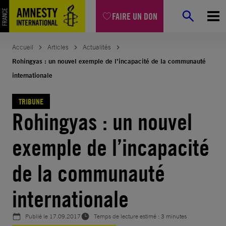
Aller
FAIRE UN DON
au
contenu
Accueil
Articles
Actualités
Rohingyas : un nouvel exemple de l’incapacité de la communauté
internationale
TRIBUNE
Rohingyas : un nouvel
exemple de l’incapacité
de la communauté
internationale
Publié le
17.09.2017
Temps de lecture estimé : 3 minutes