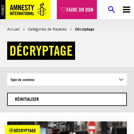
Aller
FAIRE UN DON
au
contenu
Accueil
Catégories de Repères
Décryptage
DÉCRYPTAGE
Type de contenu
RÉINITIALISER
DÉCRYPTAGE