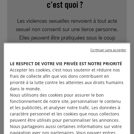
c’est quoi ?
Les violences sexuelles renvoient à tout acte
sexuel non consenti sur une tierce personne.
Elles peuvent être pratiquées sous le coup
d’une menace ou d’une tentative de menace
Continuer sans accepter
afin de contraindre la personne à se livrer à
un tel acte.
LE RESPECT DE VOTRE VIE PRIVÉE EST NOTRE PRIORITÉ
Accepter les cookies, c'est nous soutenir et réduire nos
En temps de conflit, les violences sexuelles
frais de collecte afin que vos dons contribuent en
peuvent prendre diverses formes, telles que
priorité à la lutte contre les atteintes aux droits humains
:
dans le monde.
Nous utilisons des cookies pour assurer le bon
le viol, défini par le droit
fonctionnement de notre site, personnaliser le contenu
et les publicités, et analyser notre trafic. Les données à
international comme une
caractère personnel et les cookies que nous collectons
pénétration sexuelle ou une
peuvent être utilisés pour personnaliser les annonces.
invasion superficielle
Nous partageons aussi certaines informations sur votre
commise par la force ou la
navigation avec nos partenaires. Vous pouvez entres