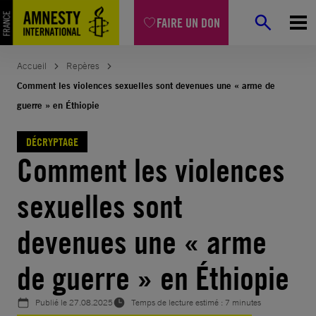
Aller
FAIRE UN DON
au
contenu
Accueil
Repères
Comment les violences sexuelles sont devenues une « arme de
guerre » en Éthiopie
DÉCRYPTAGE
Comment les violences
sexuelles sont
devenues une « arme
de guerre » en Éthiopie
Publié le
27.08.2025
Temps de lecture estimé : 7 minutes