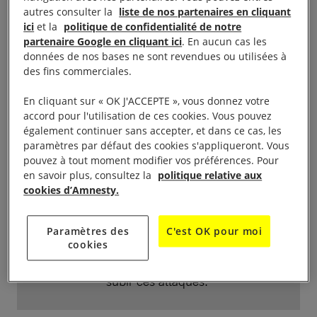
menace de la force, la
autres consulter la
liste de nos partenaires en cliquant
contrainte dans un
ici
et la
politique de confidentialité de notre
environnement où la
partenaire Google en cliquant ici
. En aucun cas les
données de nos bases ne sont revendues ou utilisées à
personne est incapable de
des fins commerciales.
donner son consentement ;
la stérilisation, la circoncision
En cliquant sur « OK J'ACCEPTE », vous donnez votre
forcée et les mutilations
accord pour l'utilisation de ces cookies. Vous pouvez
génitales féminines ;
également continuer sans accepter, et dans ce cas, les
ou encore l’esclavage sexuel.
paramètres par défaut des cookies s'appliqueront. Vous
pouvez à tout moment modifier vos préférences. Pour
La qualification de violences sexuelles en
en savoir plus, consultez la
politique relative aux
temps de conflits ne dépend ni de l’âge, ni
cookies d’Amnesty.
du genre, ni de la validité de la personne. La
majorité des données mettent en lumière des
Paramètres des
C'est OK pour moi
violences sexuelles à l’encontre des femmes.
cookies
Elles ne sont cependant pas les seules à
subir ces attaques.