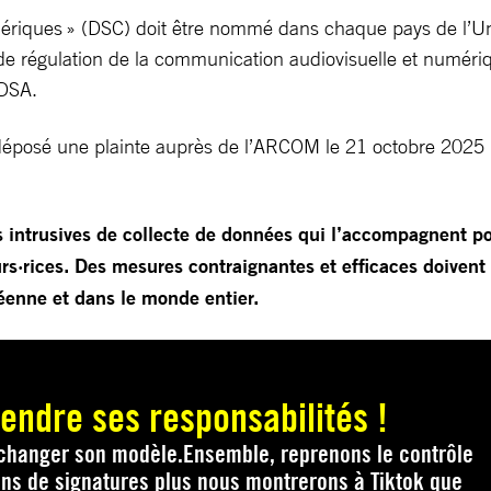
mériques » (DSC) doit être nommé dans chaque pays de l’U
é de régulation de la communication audiovisuelle et numé
e DSA.
déposé une plainte auprès de l’ARCOM le 21 octobre 2025 po
ntrusives de collecte de données qui l’accompagnent porten
rs·rices. Des mesures contraignantes et efficaces doivent 
péenne et dans le monde entier.
rendre ses responsabilités !
 changer son modèle.Ensemble, reprenons le contrôle
ons de signatures plus nous montrerons à Tiktok que