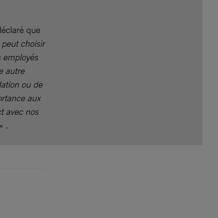
déclaré que
peut choisir
s employés
e autre
dation ou de
ortance aux
t avec nos
« .