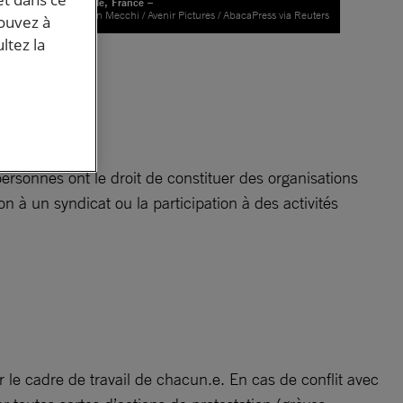
Marseille, France –
© Julien Mecchi / Avenir Pictures / AbacaPress via Reuters
pouvez à
ltez la
des
ns
 personnes ont le droit de constituer des organisations
ion à un syndicat ou la participation à des activités
 le cadre de travail de chacun.e. En cas de conflit avec