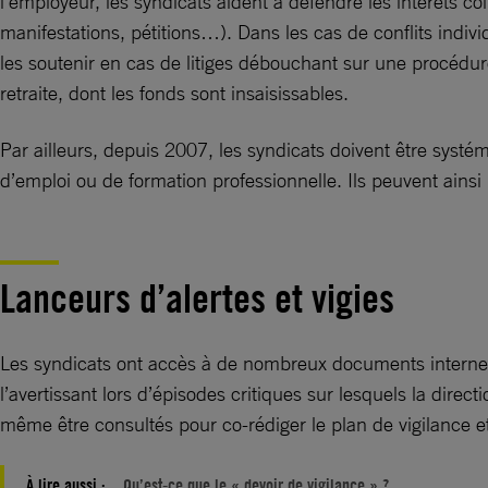
l’employeur, les syndicats aident à défendre les intérêts col
manifestations, pétitions…). Dans les cas de conflits indiv
les soutenir en cas de litiges débouchant sur une procédure
retraite, dont les fonds sont insaisissables.
Par ailleurs, depuis 2007, les syndicats doivent être systém
d’emploi ou de formation professionnelle. Ils peuvent ainsi 
Lanceurs d’alertes et vigies
Les syndicats ont accès à de nombreux documents internes 
l’avertissant lors d’épisodes critiques sur lesquels la dire
même être consultés pour co-rédiger le plan de vigilance et
À lire aussi :
Qu’est-ce que le « devoir de vigilance » ?