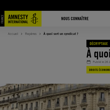
Aller
au
contenu
NOUS CONNAÎTRE
Accueil
Repères
À quoi sert un syndicat ?
DÉCRYPTAGE
À quo
Publié le
26.
DROITS ÉCONOMI