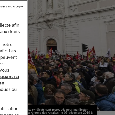
nuer sans accepter
llecte afin
 aux droits
e notre
afic. Les
s peuvent
ssi
 Vous
iquant ici
 en
endues ou
tilisation
Différents syndicats sont regroupés pour manifester
contre la réforme des retraites, le 05 décembre 2019 à
et dans ce