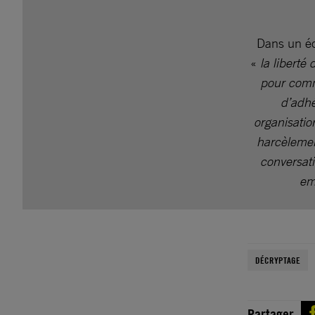
Dans un éc
«
la liberté
pour comm
d’adhé
organisatio
harcèlemen
conversat
em
DÉCRYPTAGE
Partager