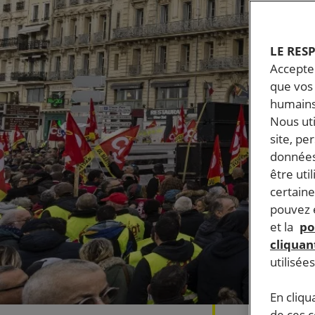
LE RES
Accepter
que vos 
humains
Nous ut
site, pe
données
être uti
certaine
pouvez e
et la
po
cliquant
utilisée
En cliqu
de ces 