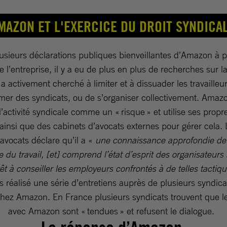
MAZON ET L'EXERCICE DU DROIT SYNDIC
usieurs déclarations publiques bienveillantes d’Amazon à 
e l’entreprise, il y a eu de plus en plus de recherches sur l
e a activement cherché à limiter et à dissuader les travailleu
mer des syndicats, ou de s’organiser collectivement. Ama
l’activité syndicale comme un « risque » et utilise ses propr
 ainsi que des cabinets d’avocats externes pour gérer cela. 
avocats déclare qu’il a «
une connaissance approfondie de 
le du travail, [et] comprend l’état d’esprit des organisateurs
êt à conseiller les employeurs confrontés à de telles tactiq
 réalisé une série d’entretiens auprès de plusieurs syndicat
hez Amazon. En France plusieurs syndicats trouvent que le
avec Amazon sont « tendues » et refusent le dialogue.