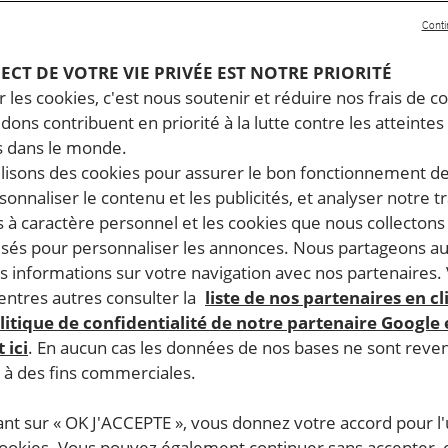
Conti
PECT DE VOTRE VIE PRIVÉE EST NOTRE PRIORITÉ
 les cookies, c'est nous soutenir et réduire nos frais de co
dons contribuent en priorité à la lutte contre les atteintes
 dans le monde.
ilisons des cookies pour assurer le bon fonctionnement d
rsonnaliser le contenu et les publicités, et analyser notre tr
 à caractère personnel et les cookies que nous collecton
lisés pour personnaliser les annonces. Nous partageons au
s informations sur votre navigation avec nos partenaires.
ntres autres consulter la
liste de nos partenaires en cl
litique de confidentialité de notre partenaire Google
 ici
. En aucun cas les données de nos bases ne sont rev
s à des fins commerciales.
ant sur « OK J'ACCEPTE », vous donnez votre accord pour l'u
cookies. Vous pouvez également continuer sans accepter, 