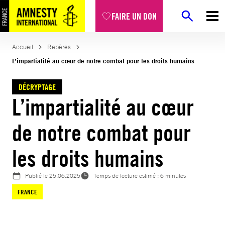
Aller
FAIRE UN DON
au
contenu
Accueil
Repères
L’impartialité au cœur de notre combat pour les droits humains
DÉCRYPTAGE
L’impartialité au cœur
de notre combat pour
les droits humains
Publié le
25.06.2025
Temps de lecture estimé : 6 minutes
FRANCE