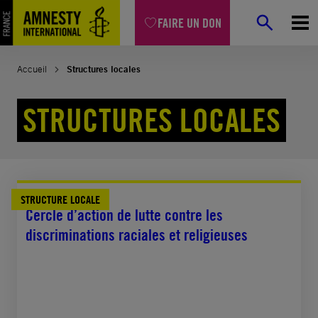
Aller
FAIRE UN DON
au
contenu
Accueil
Structures locales
STRUCTURES LOCALES
STRUCTURE LOCALE
22 juillet, 2026
Cercle d’action de lutte contre les
discriminations raciales et religieuses