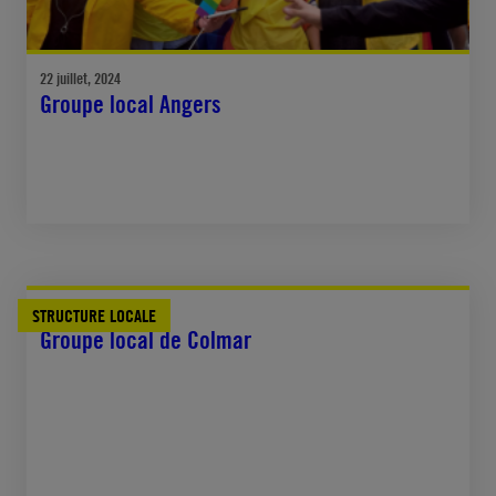
22 juillet, 2024
Groupe local Angers
STRUCTURE LOCALE
18 juillet, 2024
Groupe local de Colmar