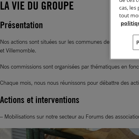
LA VIE DU GROUPE
cas, les
tout mom
Présentation
politi
Nos actions sont situées sur les communes de Bondy, Clich
et Villemomble.
Nos commissions sont organisées par thématiques en fonct
Chaque mois, nous nous réunissons pour débattre des acti
Actions et interventions
– Mobilisations sur notre secteur au Forums des associations