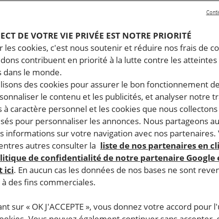
Conti
PECT DE VOTRE VIE PRIVÉE EST NOTRE PRIORITÉ
 les cookies, c'est nous soutenir et réduire nos frais de co
dons contribuent en priorité à la lutte contre les atteintes
 dans le monde.
ilisons des cookies pour assurer le bon fonctionnement d
rsonnaliser le contenu et les publicités, et analyser notre tr
 à caractère personnel et les cookies que nous collecton
lisés pour personnaliser les annonces. Nous partageons au
s informations sur votre navigation avec nos partenaires.
ntres autres consulter la
liste de nos partenaires en cl
litique de confidentialité de notre partenaire Google
 ici
. En aucun cas les données de nos bases ne sont rev
s à des fins commerciales.
ant sur « OK J'ACCEPTE », vous donnez votre accord pour l'u
cookies. Vous pouvez également continuer sans accepter, 