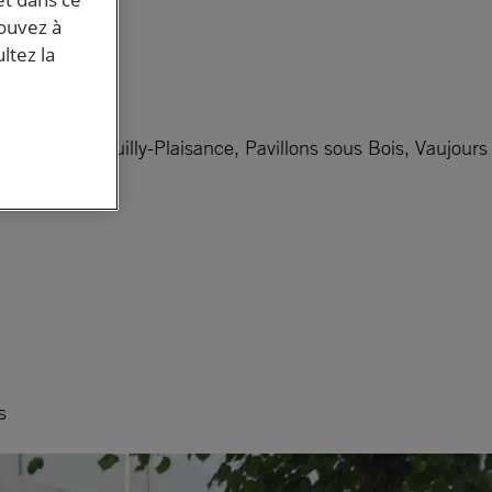
pouvez à
ltez la
fermeil, Neuilly-Plaisance, Pavillons sous Bois, Vaujours
s