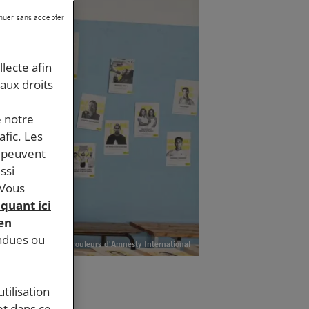
nuer sans accepter
llecte afin
 aux droits
e notre
afic. Les
s peuvent
ssi
 Vous
iquant ici
 en
endues ou
Aux couleurs d'Amnesty International
tilisation
et dans ce