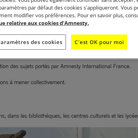
 paramètres par défaut des cookies s'appliqueront. Vous 
ent modifier vos préférences. Pour en savoir plus, consu
que relative aux cookies d’Amnesty.
y-sous-Bois, Coubron, Gagny, Livry-Gargan, Le Raincy, Mont
Paramètres des cookies
C'est OK pour moi
ion des sujets portés par Amnesty International France.
ons à mener collectivement.
, dans les bibliothèques, les centres culturels et les lycée