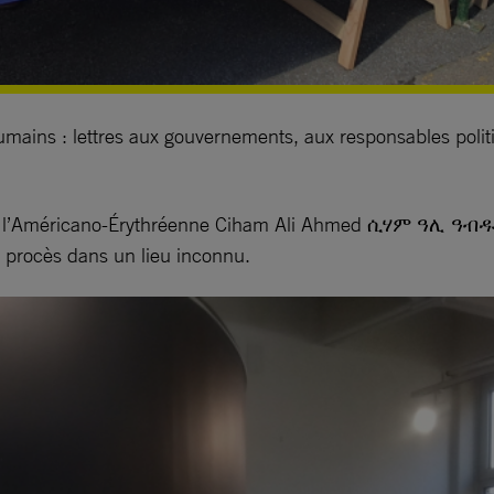
umains : lettres aux gouvernements, aux responsables poli
r l’Américano-Érythréenne Ciham Ali Ahmed ሲሃም ዓሊ ዓብዱ, a
ns procès dans un lieu inconnu.