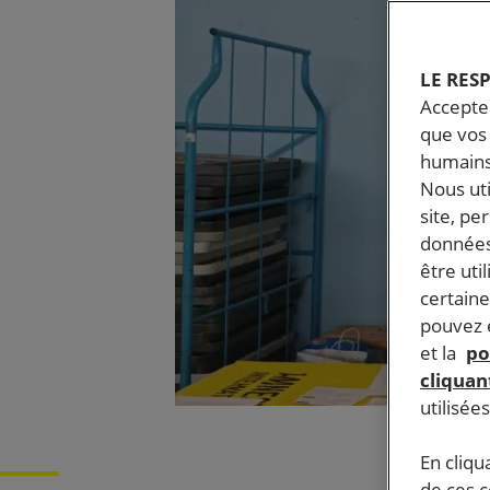
LE RES
Accepter
que vos 
humains
Nous ut
site, pe
données
être uti
certaine
pouvez e
et la
po
cliquant
utilisée
En cliqu
de ces 