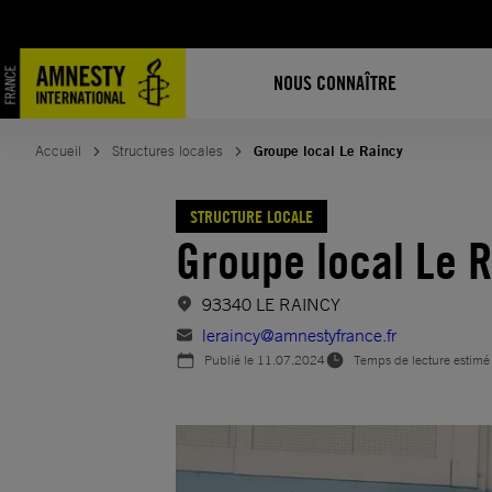
Aller
au
contenu
NOUS CONNAÎTRE
Accueil
Structures locales
Groupe local Le Raincy
STRUCTURE LOCALE
Groupe local Le 
93340 LE RAINCY
leraincy@amnestyfrance.fr
Publié le
11.07.2024
Temps de lecture estimé