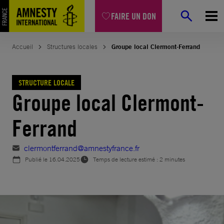
Aller
FAIRE UN DON
au
contenu
Accueil
Structures locales
Groupe local Clermont-Ferrand
STRUCTURE LOCALE
Groupe local Clermont-
Ferrand
clermontferrand@amnestyfrance.fr
Publié le
16.04.2025
Temps de lecture estimé : 2 minutes