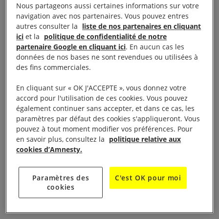
Nous partageons aussi certaines informations sur votre
Présentation
navigation avec nos partenaires. Vous pouvez entres
autres consulter la
liste de nos partenaires en cliquant
ici
et la
politique de confidentialité de notre
Les réunions du groupe local ont eu lieu le troisième
partenaire Google en cliquant ici
. En aucun cas les
données de nos bases ne sont revendues ou utilisées à
mercredi de chaque mois à 20h au centre Jean
des fins commerciales.
Richepin et nous avons mis en place le partage d’un
verre et d’un casse-croûte.
En cliquant sur « OK J'ACCEPTE », vous donnez votre
accord pour l'utilisation de ces cookies. Vous pouvez
également continuer sans accepter, et dans ce cas, les
Nous sommes entre 3 et 6 environ à chaque
paramètres par défaut des cookies s'appliqueront. Vous
réunion, mais les participants tournent montrant
pouvez à tout moment modifier vos préférences. Pour
que notre groupe peut compter sur environ une
en savoir plus, consultez la
politique relative aux
cookies d’Amnesty.
dizaine de personnes actives.
Si des personnes souhaitent nous rejoindre, nous
Paramètres des
C'est OK pour moi
cookies
sommes ouverts à un éventuel changement de
créneau horaire pour la réunion.