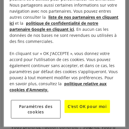
la vie ! Depuis sa création en 1961, suite à
Nous partageons aussi certaines informations sur votre
l’emprisonnement de deux étudiants portugais pour
navigation avec nos partenaires. Vous pouvez entres
avoir trinqué à la liberté, notre mission est simple :
autres consulter la
liste de nos partenaires en cliquant
ici
et la
politique de confidentialité de notre
lutter contre la peine de mort et défendre la vie.
partenaire Google en cliquant ici
. En aucun cas les
Aujourd’hui, on se bat pour tous les droits humains
données de nos bases ne sont revendues ou utilisées à
avec un enthousiasme contagieux.
des fins commerciales.
En cliquant sur « OK J'ACCEPTE », vous donnez votre
Actions et interventions
accord pour l'utilisation de ces cookies. Vous pouvez
également continuer sans accepter, et dans ce cas, les
Amnesty, c’est une multitude d’opportunités
paramètres par défaut des cookies s'appliqueront. Vous
pouvez à tout moment modifier vos préférences. Pour
d’engagement.
en savoir plus, consultez la
politique relative aux
cookies d’Amnesty.
– Vous aimez apprendre et éduquer ? Participez à
nos programmes d’
éducation aux droits humains
et
Paramètres des
C'est OK pour moi
partagez vos connaissances avec les autres.
cookies
– Vous préférez l’action concrète ? Joignez-vous à