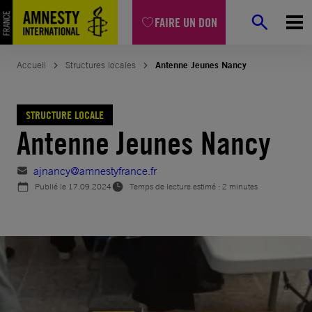
Aller
FAIRE UN DON
au
contenu
Accueil
Structures locales
Antenne Jeunes Nancy
STRUCTURE LOCALE
Antenne Jeunes Nancy
ajnancy@amnestyfrance.fr
Publié le
17.09.2024
Temps de lecture estimé : 2 minutes