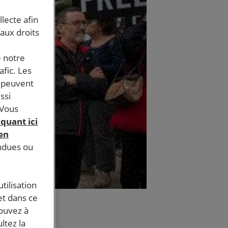
llecte afin
 aux droits
e notre
afic. Les
s peuvent
ssi
 Vous
iquant ici
 en
endues ou
tilisation
et dans ce
pouvez à
ltez la