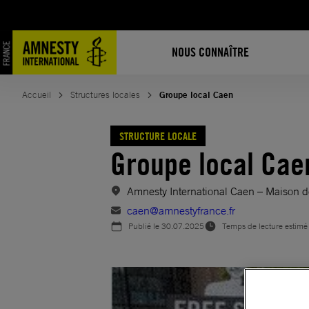
Aller
au
contenu
NOUS CONNAÎTRE
Accueil
Structures locales
Groupe local Caen
STRUCTURE LOCALE
Groupe local Cae
Amnesty International Caen – Maison d
caen@amnestyfrance.fr
Publié le
30.07.2025
Temps de lecture estimé