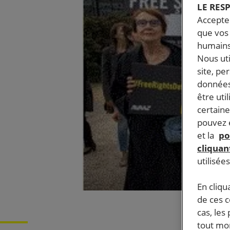
LE RES
Accepter
que vos 
humains
Nous ut
site, pe
données
être uti
certaine
pouvez e
et la
po
cliquant
utilisée
En cliqu
de ces 
cas, les
tout mom