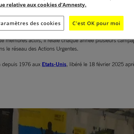
que relative aux cookies d’Amnesty.
Paramètres des cookies
C'est OK pour moi
 membres actifs, il relaie chaque année plusieurs campagne
ns le réseau des Actions Urgentes.
on depuis 1976 aux
Etats-Unis
, libéré le 18 février 2025 ap