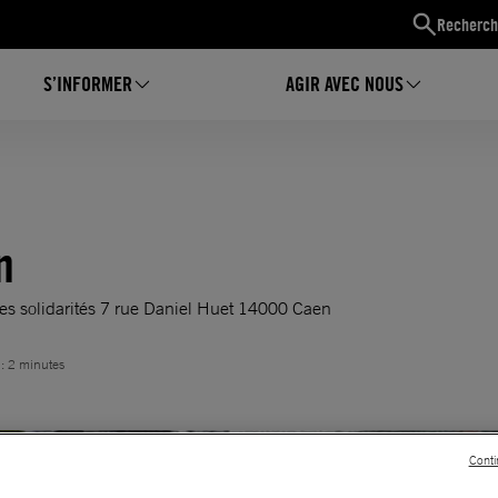
Recherch
S’INFORMER
AGIR AVEC NOUS
n
es solidarités 7 rue Daniel Huet 14000 Caen
 : 2 minutes
Conti