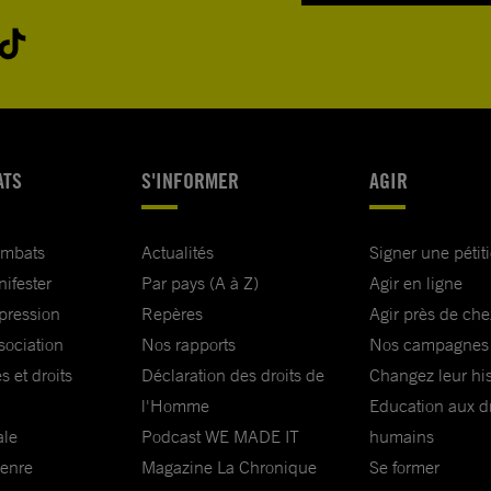
ATS
S'INFORMER
AGIR
ombats
Actualités
Signer une pétit
nifester
Par pays (A à Z)
Agir en ligne
xpression
Repères
Agir près de che
sociation
Nos rapports
Nos campagnes
s et droits
Déclaration des droits de
Changez leur his
l'Homme
Education aux dr
ale
Podcast WE MADE IT
humains
genre
Magazine La Chronique
Se former