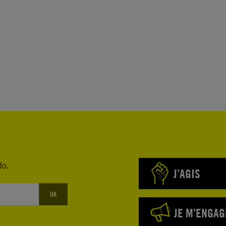
do.
J’AGIS
OK
JE M’ENGAG