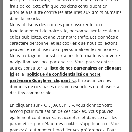
Accepter les cookies, c'est nous soutenir et réduire nos
frais de collecte afin que vos dons contribuent en
priorité à la lutte contre les atteintes aux droits humains
dans le monde.
Nous utilisons des cookies pour assurer le bon
fonctionnement de notre site, personnaliser le contenu
et les publicités, et analyser notre trafic. Les données à
caractère personnel et les cookies que nous collectons
20 novembre, 2025
peuvent être utilisés pour personnaliser les annonces.
Tchad. Les autorités échouent à résoudre les
Nous partageons aussi certaines informations sur votre
affrontements meurtriers entre éleveurs et
navigation avec nos partenaires. Vous pouvez entres
agriculteurs dans un contexte de crise
autres consulter la
liste de nos partenaires en cliquant
ici
et la
politique de confidentialité de notre
climatique
partenaire Google en cliquant ici
. En aucun cas les
données de nos bases ne sont revendues ou utilisées à
TCHAD
JUSTICE CLIMATIQUE
des fins commerciales.
En cliquant sur « OK J'ACCEPTE », vous donnez votre
accord pour l'utilisation de ces cookies. Vous pouvez
également continuer sans accepter, et dans ce cas, les
COMMUNIQUÉ DE PRESSE
paramètres par défaut des cookies s'appliqueront. Vous
pouvez à tout moment modifier vos préférences. Pour