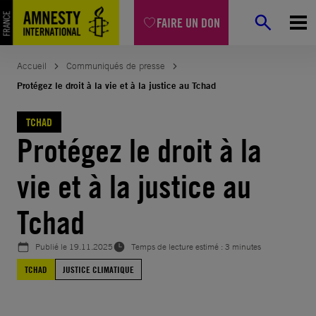
Aller
FAIRE UN DON
au
contenu
Accueil
Communiqués de presse
Protégez le droit à la vie et à la justice au Tchad
TCHAD
Protégez le droit à la
vie et à la justice au
Tchad
Publié le
19.11.2025
Temps de lecture estimé : 3 minutes
TCHAD
JUSTICE CLIMATIQUE