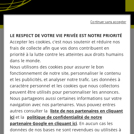
Continuer sans accepter
LE RESPECT DE VOTRE VIE PRIVÉE EST NOTRE PRIORITÉ
Protégez le droit à
Accepter les cookies, c'est nous soutenir et réduire nos
frais de collecte afin que vos dons contribuent en
la vie et à la justice
priorité à la lutte contre les atteintes aux droits humains
dans le monde.
Nous utilisons des cookies pour assurer le bon
au Tchad
fonctionnement de notre site, personnaliser le contenu
et les publicités, et analyser notre trafic. Les données à
Les affrontements meurtriers
caractère personnel et les cookies que nous collectons
peuvent être utilisés pour personnaliser les annonces.
entre éleveurs et agriculteurs
Nous partageons aussi certaines informations sur votre
se multiplient au Tchad. Des
navigation avec nos partenaires. Vous pouvez entres
familles sont décimées, des
autres consulter la
liste de nos partenaires en cliquant
ici
et la
politique de confidentialité de notre
villages sont incendiés et
partenaire Google en cliquant ici
. En aucun cas les
des dizaines de milliers de
données de nos bases ne sont revendues ou utilisées à