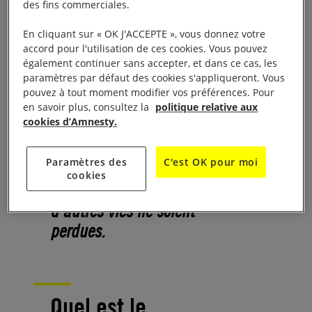
personnes vivent aujourd’hui
des fins commerciales.
dans la peur et des
En cliquant sur « OK J'ACCEPTE », vous donnez votre
conditions difficiles. Le
accord pour l'utilisation de ces cookies. Vous pouvez
également continuer sans accepter, et dans ce cas, les
gouvernement tchadien doit
paramètres par défaut des cookies s'appliqueront. Vous
agir maintenant pour mettre
pouvez à tout moment modifier vos préférences. Pour
fin à ces violences, protéger
en savoir plus, consultez la
politique relative aux
cookies d’Amnesty.
les civils et garantir justice
aux victimes. Signez cette
Paramètres des
C'est OK pour moi
pétition pour demander des
cookies
mesures urgentes avant que
d’autres vies ne soient
perdues.
Quel est le