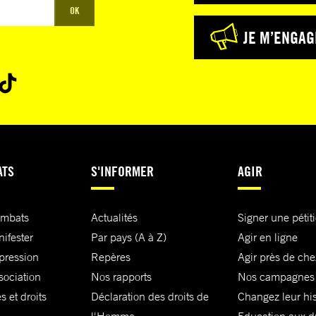
OK
JE M’ENGAG
ATS
S'INFORMER
AGIR
ombats
Actualités
Signer une pétit
nifester
Par pays (A à Z)
Agir en ligne
xpression
Repères
Agir près de che
sociation
Nos rapports
Nos campagnes
s et droits
Déclaration des droits de
Changez leur his