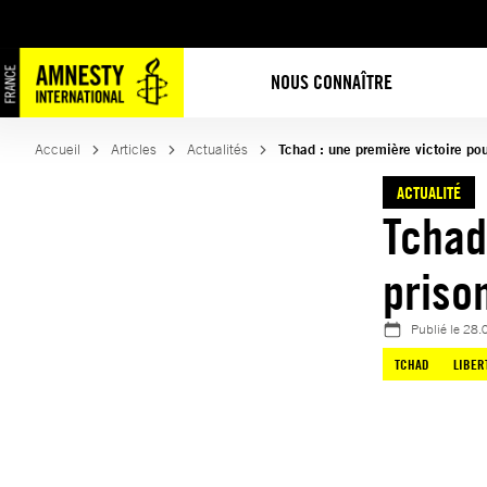
Aller
au
contenu
NOUS CONNAÎTRE
Accueil
Articles
Actualités
Tchad : une première victoire pou
ACTUALITÉ
Tchad
priso
Publié le
28.
TCHAD
LIBER