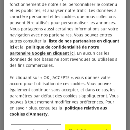
fonctionnement de notre site, personnaliser le contenu
l’école ait été directement ciblé et ait par le passé
et les publicités, et analyser notre trafic. Les données à
fait partie du complexe du CGRI laisse penser que
caractère personnel et les cookies que nous collectons
peuvent être utilisés pour personnaliser les annonces.
les forces américaines se sont appuyées sur des
Nous partageons aussi certaines informations sur votre
renseignements obsolètes et ont manqué à leur
navigation avec nos partenaires. Vous pouvez entres
obligation de faire tout leur possible pour vérifier que
autres consulter la
liste de nos partenaires en cliquant
ici
et la
politique de confidentialité de notre
la cible visée était un objectif militaire.
partenaire Google en cliquant ici
. En aucun cas les
données de nos bases ne sont revendues ou utilisées à
« Cette terrible attaque contre une école, dont les
des fins commerciales.
classes étaient bondées d’élèves, est une illustration
En cliquant sur « OK J'ACCEPTE », vous donnez votre
choquante du prix catastrophique, et pourtant
accord pour l'utilisation de ces cookies. Vous pouvez
totalement prévisible, que paient les civil·e·s dans le
également continuer sans accepter, et dans ce cas, les
cadre de ce conflit armé. Les écoles doivent être des
paramètres par défaut des cookies s'appliqueront. Vous
pouvez à tout moment modifier vos préférences. Pour
lieux de sécurité et d’apprentissage pour les enfants.
en savoir plus, consultez la
politique relative aux
Pourtant, à Minab, cette école est devenue un lieu
cookies d’Amnesty.
de massacre. Les autorités des États-Unis auraient
pu et auraient dû savoir que ce bâtiment était une