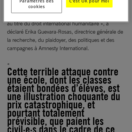
Paramètres des
C'est OK pour moi
école. Prendre pour cible un bien de caractère civil
cookies
protégé, comme une école, est strictement interdit
au titre du droit international humanitaire », a
déclaré Erika Guevara-Rosas, directrice générale de
la recherche, du plaidoyer, des politiques et des
campagnes à Amnesty International.
Cette terrible attaque contre
une école, dont les classes
étaient bondées d’élèves, est
une illustration choquante du
prix catastrophique, et
pourtant totalement
prévisible, que paient les
civil·e·s dans le cadre de ce