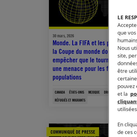
LE RES
Accepter
que vos 
30 mars, 2026
humains
Monde. La FIFA et les pays hôtes 
Nous ut
la Coupe du monde doivent
site, pe
empêcher que le tournoi devienn
données
une menace pour les fans et les
être uti
populations
certaine
pouvez e
CANADA
ÉTATS-UNIS
MEXIQUE
DROIT DE MANIFESTER
et la
po
RÉFUGIÉS ET MIGRANTS
cliquant
utilisée
En cliqu
de ces 
COMMUNIQUÉ DE PRESSE