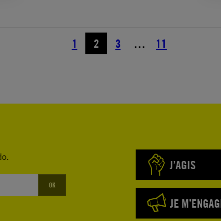
1
2
3
…
11
do.
J’AGIS
OK
JE M’ENGAG