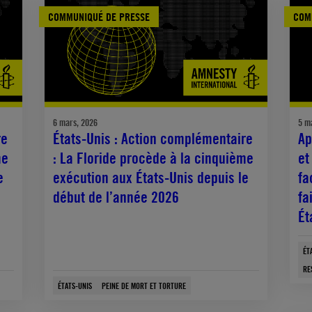
COMMUNIQUÉ DE PRESSE
COM
6 mars, 2026
5 m
re
États-Unis : Action complémentaire
Ap
me
: La Floride procède à la cinquième
et
e
exécution aux États-Unis depuis le
fa
début de l’année 2026
fa
Ét
ÉT
RE
ÉTATS-UNIS
PEINE DE MORT ET TORTURE