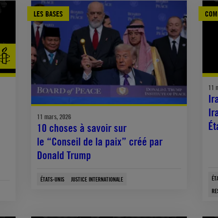
LES BASES
COM
11 
Ir
Ir
11 mars, 2026
Ét
10 choses à savoir sur
le “Conseil de la paix” créé par
Donald Trump
ÉT
ÉTATS-UNIS
JUSTICE INTERNATIONALE
RE