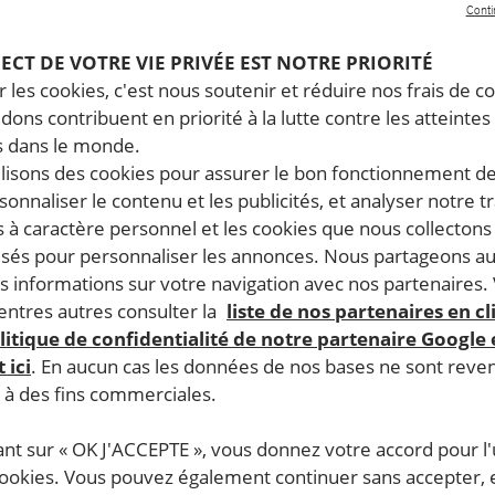
Conti
PECT DE VOTRE VIE PRIVÉE EST NOTRE PRIORITÉ
 les cookies, c'est nous soutenir et réduire nos frais de co
dons contribuent en priorité à la lutte contre les atteintes
27 mars, 2026
26 
 dans le monde.
de
États-Unis. La décision historique
Ét
ilisons des cookies pour assurer le bon fonctionnement d
sur YouTube et Meta doit aboutir à
le
rsonnaliser le contenu et les publicités, et analyser notre tr
e
des changements dans la
ce
 à caractère personnel et les cookies que nous collecton
conception des réseaux sociaux,
Do
lisés pour personnaliser les annonces. Nous partageons au
pour garantir la sécurité en ligne
co
s informations sur votre navigation avec nos partenaires.
ntres autres consulter la
liste de nos partenaires en cl
ÉT
litique de confidentialité de notre partenaire Google
RE
 ici
. En aucun cas les données de nos bases ne sont rev
ÉTATS-UNIS
TECHNOLOGIES ET DROITS HUMAINS
s à des fins commerciales.
ant sur « OK J'ACCEPTE », vous donnez votre accord pour l'u
cookies. Vous pouvez également continuer sans accepter, 
COMMUNIQUÉ DE PRESSE
COM