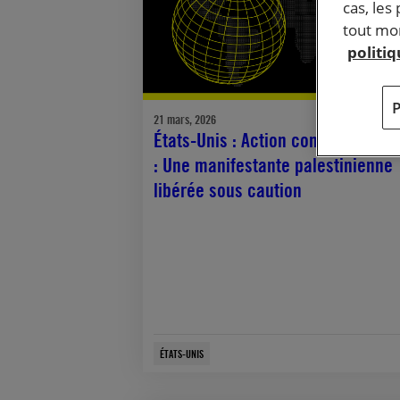
cas, les
tout mom
politi
21 mars, 2026
États-Unis : Action complémentai
: Une manifestante palestinienne
libérée sous caution
ÉTATS-UNIS