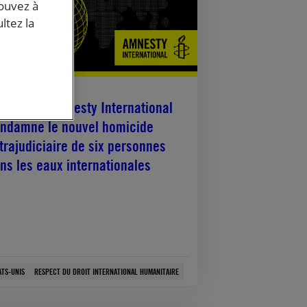
pouvez à
ltez la
mars, 2026
ats-Unis. Amnesty International
ndamne le nouvel homicide
trajudiciaire de six personnes
ns les eaux internationales
ATS-UNIS
RESPECT DU DROIT INTERNATIONAL HUMANITAIRE