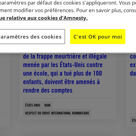
 paramètres par défaut des cookies s'appliqueront. Vous 
ent modifier vos préférences. Pour en savoir plus, consu
que relative aux cookies d’Amnesty.
Paramètres des cookies
C'est OK pour moi
18 mars, 2026
13 
re
États-Unis/Iran. Les responsables
Ét
de la frappe meurtrière et illégale
co
menée par les États-Unis contre
ex
une école, qui a tué plus de 100
da
enfants, doivent être amenés à
rendre des comptes
ÉTATS-UNIS
IRAN
RESPECT DU DROIT INTERNATIONAL HUMANITAIRE
ÉT