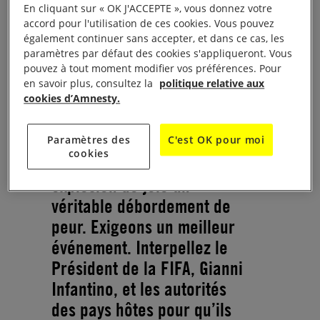
En cliquant sur « OK J'ACCEPTE », vous donnez votre
monde sans peur,
accord pour l'utilisation de ces cookies. Vous pouvez
également continuer sans accepter, et dans ce cas, les
sans répression,
paramètres par défaut des cookies s'appliqueront. Vous
pouvez à tout moment modifier vos préférences. Pour
sans excuses
en savoir plus, consultez la
politique relative aux
cookies d’Amnesty.
Les attaques contre les
droits et les libertés
Paramètres des
C'est OK pour moi
cookies
transforment cette
explosion de joie un
véritable débordement de
peur. Exigeons un meilleur
événement. Interpellez le
Président de la FIFA, Gianni
Infantino, et les autorités
des pays hôtes pour qu’ils