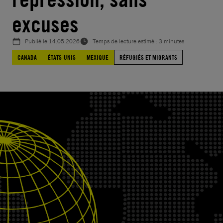
excuses
Publié le
14.05.2026
Temps de lecture estimé : 3 minutes
CANADA
ÉTATS-UNIS
MEXIQUE
RÉFUGIÉS ET MIGRANTS