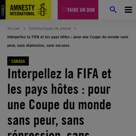
Aller
FAIRE UN DON
au
contenu
Accueil
Communiqués de presse
Interpellez la FIFA et les pays hôtes : pour une Coupe du monde sans
peur, sans répression, sans excuses
CANADA
Interpellez la FIFA et
les pays hôtes : pour
une Coupe du monde
sans peur, sans
répression, sans