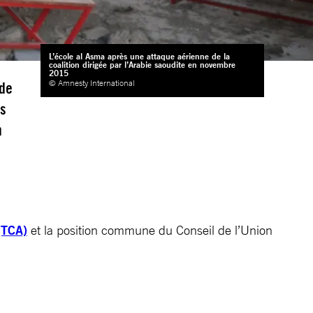
L’école al Asma après une attaque aérienne de la
coalition dirigée par l’Arabie saoudite en novembre
2015
© Amnesty International
 de
es
n
(TCA)
et la position commune du Conseil de l’Union