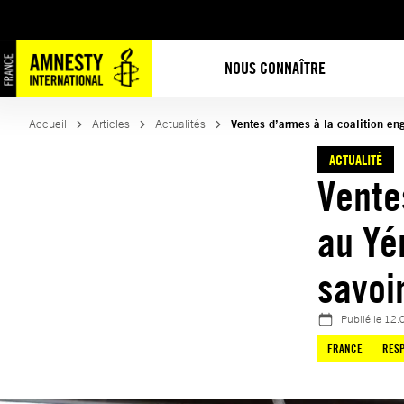
Aller
au
contenu
NOUS CONNAÎTRE
Accueil
Articles
Actualités
Ventes d’armes à la coalition en
ACTUALITÉ
Vente
au Yé
savoi
Publié le
12.
FRANCE
RESP