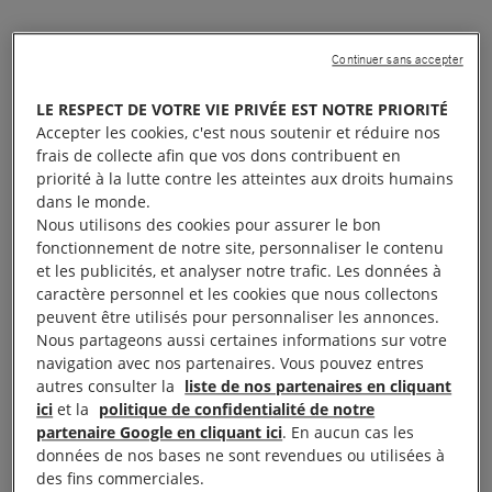
Continuer sans accepter
LE RESPECT DE VOTRE VIE PRIVÉE EST NOTRE PRIORITÉ
Accepter les cookies, c'est nous soutenir et réduire nos
frais de collecte afin que vos dons contribuent en
priorité à la lutte contre les atteintes aux droits humains
dans le monde.
Nous utilisons des cookies pour assurer le bon
fonctionnement de notre site, personnaliser le contenu
et les publicités, et analyser notre trafic. Les données à
Le visionnage de cette vidéo entraîne un
caractère personnel et les cookies que nous collectons
dépôt de cookies de la part de YouTube. Si
peuvent être utilisés pour personnaliser les annonces.
Nous partageons aussi certaines informations sur votre
vous souhaitez lire la vidéo, vous devez
navigation avec nos partenaires. Vous pouvez entres
consentir aux cookies pour une publicité
autres consulter la
liste de nos partenaires en cliquant
ciblée en cliquant sur le bouton ci-dessous.
ici
et la
politique de confidentialité de notre
partenaire Google en cliquant ici
. En aucun cas les
données de nos bases ne sont revendues ou utilisées à
Accepter les cookies
des fins commerciales.