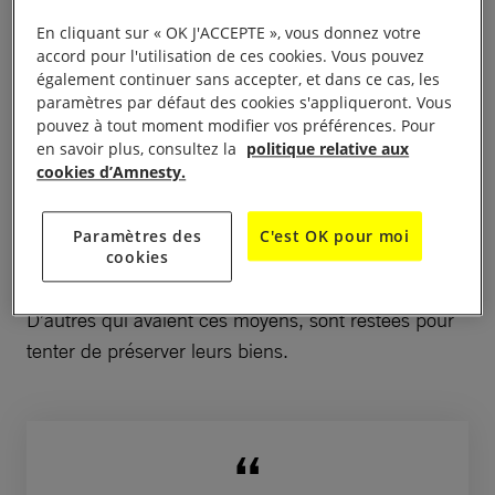
En cliquant sur « OK J'ACCEPTE », vous donnez votre
Vidéo :
Ce qu'on ne vous a pas dit sur la libération de
accord pour l'utilisation de ces cookies. Vous pouvez
Raqqa
également continuer sans accepter, et dans ce cas, les
paramètres par défaut des cookies s'appliqueront. Vous
pouvez à tout moment modifier vos préférences. Pour
Nous avons recueilli plus d’une centaine de
en savoir plus, consultez la
politique relative aux
témoignages
de personnes qui ont survécu au
cookies d’Amnesty.
carnage et perdu des proches.
Paramètres des
C'est OK pour moi
Des personnes qui ont pu fuir, certaines, trop
cookies
pauvres pour payer des passeurs, n’ont pas pu fuir.
D’autres qui avaient ces moyens, sont restées pour
tenter de préserver leurs biens.