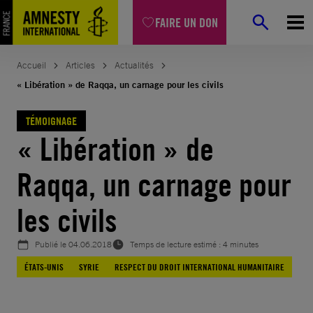
Aller
FAIRE UN DON
au
contenu
Accueil
Articles
Actualités
« Libération » de Raqqa, un carnage pour les civils
TÉMOIGNAGE
« Libération » de
Raqqa, un carnage pour
les civils
Publié le
04.06.2018
Temps de lecture estimé : 4 minutes
ÉTATS-UNIS
SYRIE
RESPECT DU DROIT INTERNATIONAL HUMANITAIRE