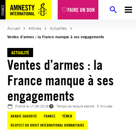
Aller
FAIRE UN DON
au
contenu
Accueil
Articles
Actualités
Ventes d’armes : la France manque à ses engagements
ACTUALITÉ
Ventes d’armes : la
France manque à ses
engagements
Publié le
17.06.2018
Temps de lecture estimé : 5 minutes
ARABIE SAOUDITE
FRANCE
YÉMEN
RESPECT DU DROIT INTERNATIONAL HUMANITAIRE