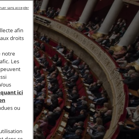
nuer sans accepter
llecte afin
 aux droits
e notre
afic. Les
s peuvent
ssi
 Vous
iquant ici
 en
endues ou
tilisation
et dans ce