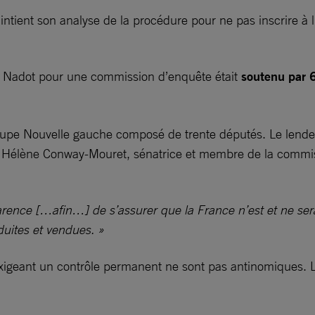
tient son analyse de la procédure pour ne pas inscrire à l’o
tien Nadot pour une commission d’enquête était
soutenu par 6
oupe Nouvelle gauche composé de trente députés. Le lendemai
e Hélène Conway-Mouret, sénatrice et membre de la commiss
parence […afin…] de s’assurer que la France n’est et ne se
duites et vendues. »
xigeant un contrôle permanent ne sont pas antinomiques. L