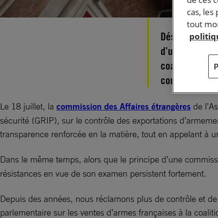
cas, les
tout mom
Désormais, 90 
politi
d’une commiss
coalition saou
contre les civ
Le 18 juillet, la
commission des Affaires étrangères
de l’As
sécurité (GRIP), sur le contrôle des exportations d’armemen
transparence renforcée en la matière, tout en appelant à u
Dans le même temps, alors que le principe d’une commissi
résistances en vue de son examen persistent fortement.
Depuis des années, nous réclamons plus de contrôle et de
parlementaire sur les ventes d’armes françaises à la coali