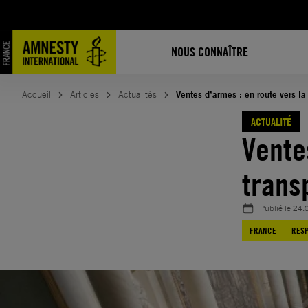
Aller
au
contenu
NOUS CONNAÎTRE
Accueil
Articles
Actualités
Ventes d’armes : en route vers la
ACTUALITÉ
Vente
trans
Publié le
24.
FRANCE
RESP