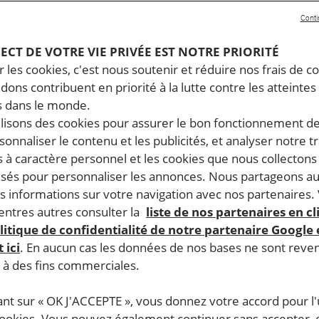
Conti
PECT DE VOTRE VIE PRIVÉE EST NOTRE PRIORITÉ
 les cookies, c'est nous soutenir et réduire nos frais de co
dons contribuent en priorité à la lutte contre les atteintes
 dans le monde.
ilisons des cookies pour assurer le bon fonctionnement d
rsonnaliser le contenu et les publicités, et analyser notre tr
 à caractère personnel et les cookies que nous collecton
lisés pour personnaliser les annonces. Nous partageons au
s informations sur votre navigation avec nos partenaires.
ntres autres consulter la
liste de nos partenaires en cl
litique de confidentialité de notre partenaire Google
 ici
. En aucun cas les données de nos bases ne sont rev
s à des fins commerciales.
ant sur « OK J'ACCEPTE », vous donnez votre accord pour l'u
cookies. Vous pouvez également continuer sans accepter, 