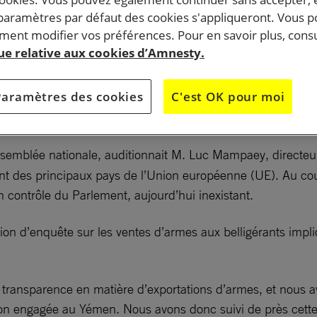
 paramètres par défaut des cookies s'appliqueront. Vous 
ent modifier vos préférences. Pour en savoir plus, consu
députés de tous bords politiques soutiennent l’ouvertu
que relative aux cookies d’Amnesty.
ion d’enquête sur les ventes d’armes françaises à la
dienne, des armes susceptibles d’avoir été utilisées
Paramètres des cookies
C'est OK pour moi
ils dans le cadre du conflit au Yémen.
semblée nationale, auditionnait M. Luc Mampaey, directeur 
t des principaux pays de l’Union européenne (UE). Au cours 
n contrôle du Parlement, aujourd’hui inexistant.
on d’enquête sur les ventes d’armes aux belligérants impl
 transparence en matière d’exportations d’armes, et nous
tion engagée au Yémen. Nous avons donc suivi de près cette