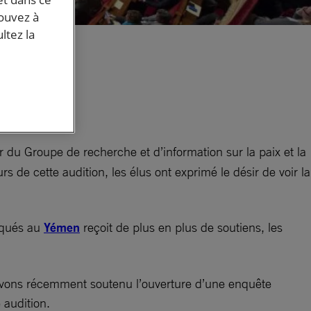
pouvez à
ltez la
re
du Groupe de recherche et d’information sur la paix et la
de cette audition, les élus ont exprimé le désir de voir la
iqués au
Yémen
reçoit de plus en plus de soutiens, les
 avons récemment soutenu l’ouverture d’une enquête
 audition.