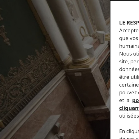
LE RES
Accepter
que vos 
humains
Nous ut
site, pe
données
être uti
certaine
pouvez e
et la
po
cliquant
utilisée
En cliqu
de ces 