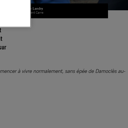
Martine Landry
© Laurent Carre
n
t
it
sur
ommencer à vivre normalement, sans épée de Damoclès au-