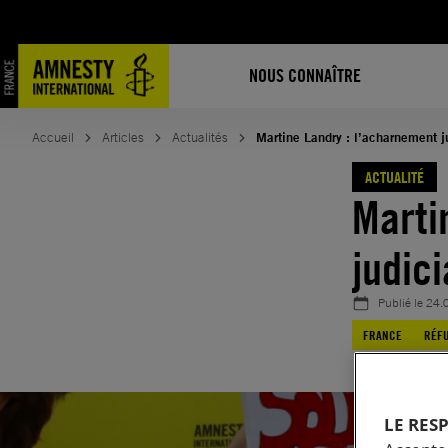
Aller
au
contenu
NOUS CONNAÎTRE
Accueil
Articles
Actualités
Martine Landry : l’acharnement j
ACTUALITÉ
Marti
judici
Publié le
24.
FRANCE
RÉFU
LE RES