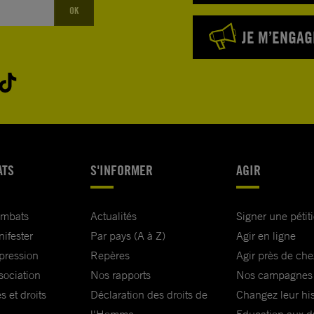
OK
JE M’ENGAG
ATS
S'INFORMER
AGIR
ombats
Actualités
Signer une pétit
nifester
Par pays (A à Z)
Agir en ligne
xpression
Repères
Agir près de che
sociation
Nos rapports
Nos campagnes
s et droits
Déclaration des droits de
Changez leur his