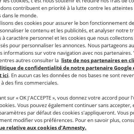
 les cookies, c'est nous soutenir et réduire nos frais de co
dons contribuent en priorité à la lutte contre les atteintes
 dans le monde.
ilisons des cookies pour assurer le bon fonctionnement d
rsonnaliser le contenu et les publicités, et analyser notre tr
 à caractère personnel et les cookies que nous collecton
lisés pour personnaliser les annonces. Nous partageons au
s informations sur votre navigation avec nos partenaires.
ntres autres consulter la
liste de nos partenaires en cl
litique de confidentialité de notre partenaire Google
 ici
. En aucun cas les données de nos bases ne sont rev
s à des fins commerciales.
ant sur « OK J'ACCEPTE », vous donnez votre accord pour l'u
cookies. Vous pouvez également continuer sans accepter, 
 paramètres par défaut des cookies s'appliqueront. Vous 
ent modifier vos préférences. Pour en savoir plus, consu
que relative aux cookies d’Amnesty.