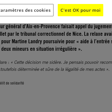
Paramètres des cookies
C'est OK pour moi
2018, dans la soirée, nous apprenions avec consternatio
ur général d’Aix-en-Provence faisait appel du jugemen
llet par le tribunal correctionnel de Nice. La relaxe ava
pour Martine Landry poursuivie pour « aide à l’entrée 
e deux mineurs en situation irrégulière ».
lare :
« Cette décision me sidère. Je pensais pouvoir rec
toutefois déterminée et sûre de la légalité de mes actes ».
lit de solidarité