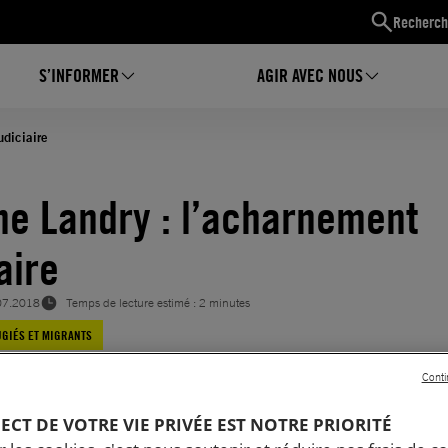
Recherch
S’INFORMER
AGIR AVEC NOUS
udiciaire
ne Landry : l’acharnement
aire
07.2018
Temps de lecture estimé : 2 minutes
GIÉS ET MIGRANTS
Conti
PECT DE VOTRE VIE PRIVÉE EST NOTRE PRIORITÉ