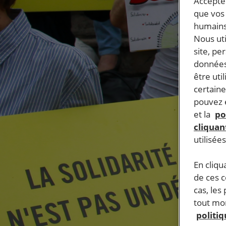
Accepter
que vos 
humains
Nous ut
site, pe
données
être uti
certaine
pouvez e
et la
po
cliquant
utilisée
En cliqu
de ces 
cas, les
tout mom
politi