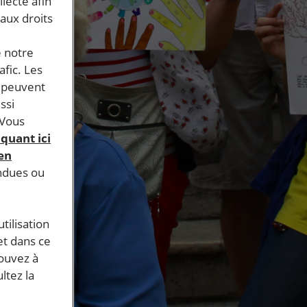
llecte afin
 aux droits
e notre
afic. Les
s peuvent
ssi
 Vous
iquant ici
 en
endues ou
tilisation
et dans ce
pouvez à
ltez la