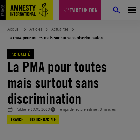
Aller
FAIRE UN DON
au
contenu
Accueil
Articles
Actualités
La PMA pour toutes mais surtout sans discrimination
ACTUALITÉ
La PMA pour toutes
mais surtout sans
discrimination
Publié le
20.01.2020
Temps de lecture estimé : 3 minutes
FRANCE
JUSTICE RACIALE