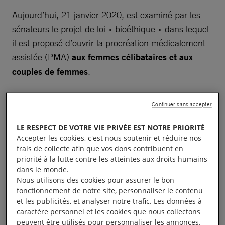
Aujourd’hui, 21 janvier 2020, est examiné par les
sénateurs le projet de loi « bioéthique » dans lequel
il est proposé d’ouvrir la procréation médicalement
assistée (PMA)
aux femmes célibataires et aux
couples de femmes
.
Le Sénat doit adopter cette mesure d’égalité pour
Continuer sans accepter
supprimer toute discrimination dans la lo
i, qui soit
fondée sur l’orientation sexuelle des personnes ou
LE RESPECT DE VOTRE VIE PRIVÉE EST NOTRE PRIORITÉ
Accepter les cookies, c'est nous soutenir et réduire nos
leur statut matrimonial. Plus encore, il doit ouvrir les
frais de collecte afin que vos dons contribuent en
mêmes droits à toutes les femmes, dans les mêmes
priorité à la lutte contre les atteintes aux droits humains
conditions que les couples de sexes différents.
dans le monde.
Nous utilisons des cookies pour assurer le bon
fonctionnement de notre site, personnaliser le contenu
et les publicités, et analyser notre trafic. Les données à
caractère personnel et les cookies que nous collectons
Violation du droit
peuvent être utilisés pour personnaliser les annonces.