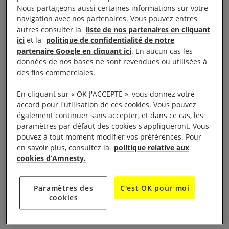
Nous partageons aussi certaines informations sur votre
international
navigation avec nos partenaires. Vous pouvez entres
autres consulter la
liste de nos partenaires en cliquant
ici
et la
politique de confidentialité de notre
Les lois encadrant les méthodes de PMA violent le
partenaire Google en cliquant ici
. En aucun cas les
données de nos bases ne sont revendues ou utilisées à
principe de non-discrimination énoncé dans le droit
des fins commerciales.
international. En effet, le droit français prévoit que
seuls les couples constitués d’un homme et d’une
En cliquant sur « OK J'ACCEPTE », vous donnez votre
accord pour l'utilisation de ces cookies. Vous pouvez
femme peuvent avoir recours à la PMA. Il exclut
également continuer sans accepter, et dans ce cas, les
donc expressément les personnes célibataires ainsi
paramètres par défaut des cookies s'appliqueront. Vous
que les couples de femmes qui pourraient
pouvez à tout moment modifier vos préférences. Pour
en savoir plus, consultez la
politique relative aux
techniquement en bénéficier.
cookies d’Amnesty.
Ces personnes sont ainsi privées de leur droit à
Paramètres des
C'est OK pour moi
fonder une famille, garanti par le
Pacte
cookies
international relatif aux droits civils et politiques
.