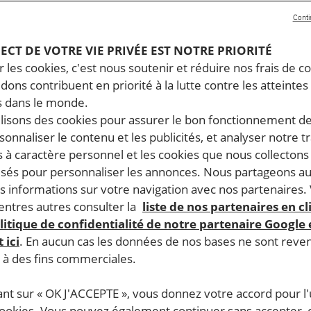
Conti
PECT DE VOTRE VIE PRIVÉE EST NOTRE PRIORITÉ
 les cookies, c'est nous soutenir et réduire nos frais de co
dons contribuent en priorité à la lutte contre les atteintes
 dans le monde.
ilisons des cookies pour assurer le bon fonctionnement d
rsonnaliser le contenu et les publicités, et analyser notre tr
 à caractère personnel et les cookies que nous collecton
lisés pour personnaliser les annonces. Nous partageons au
s informations sur votre navigation avec nos partenaires.
ntres autres consulter la
liste de nos partenaires en cl
litique de confidentialité de notre partenaire Google
 ici
. En aucun cas les données de nos bases ne sont rev
s à des fins commerciales.
ant sur « OK J'ACCEPTE », vous donnez votre accord pour l'u
cookies. Vous pouvez également continuer sans accepter, 