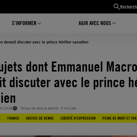
Recherch
S’INFORMER
AGIR AVEC NOUS
devrait discuter avec le prince héritier saoudien
ujets dont Emmanuel Macr
t discuter avec le prince hé
ien
04.2018
Temps de lecture estimé : 5 minutes
E
FRANCE
JUSTICE DE GENRE
LIBERTÉ D'EXPRESSION
PEINE DE MORT ET TO