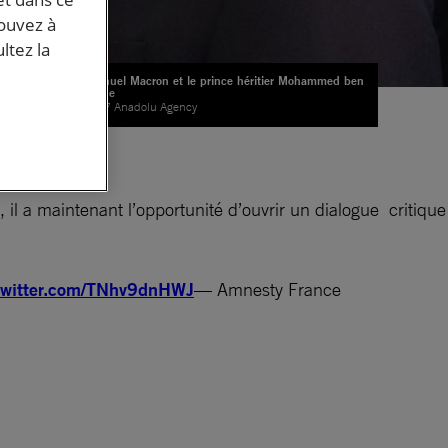
pouvez à
ltez la
Emmanuel Macron et le prince héritier Mohammed ben
Salmane
© 2017 Anadolu Agency
ite
, il a maintenant l’opportunité d’ouvrir un dialogue critique
.twitter.com/TNhv9dnHWJ
— Amnesty France