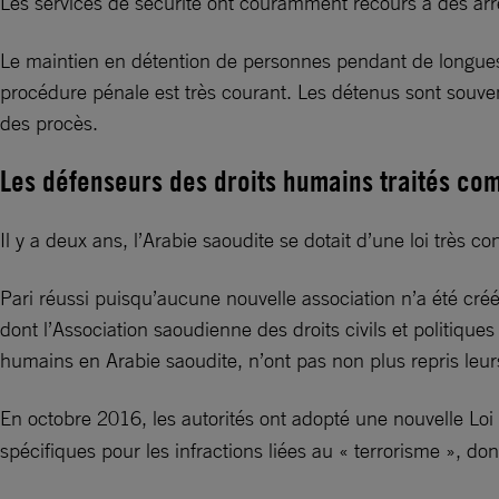
Les services de sécurité ont couramment recours à des arres
Le maintien en détention de personnes pendant de longues 
procédure pénale est très courant. Les détenus sont souvent
des procès.
Les défenseurs des droits humains traités co
Il y a deux ans, l’Arabie saoudite se dotait d’une loi très c
Pari réussi puisqu’aucune nouvelle association n’a été cré
dont l’Association saoudienne des droits civils et politique
humains en Arabie saoudite, n’ont pas non plus repris leurs
En octobre 2016, les autorités ont adopté une nouvelle Lo
spécifiques pour les infractions liées au « terrorisme », don