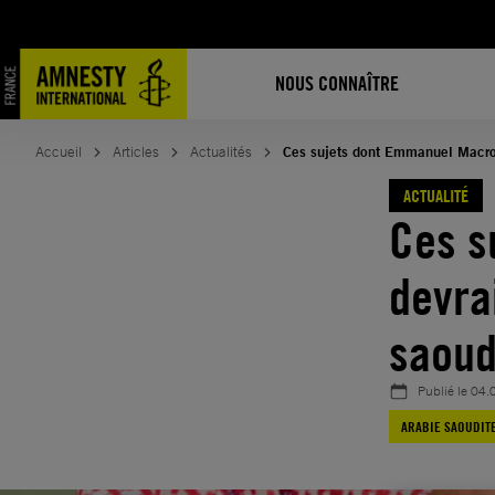
Aller
au
contenu
NOUS CONNAÎTRE
Accueil
Articles
Actualités
Ces sujets dont Emmanuel Macron 
ACTUALITÉ
Ces s
devrai
saoud
Publié le
04.
ARABIE SAOUDIT