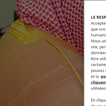
LE RES
Accepter
que vos 
humains
Nous ut
site, pe
données
être uti
certaine
pouvez e
et la
po
cliquant
utilisée
En cliqu
de ces 