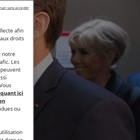
nuer sans accepter
llecte afin
 aux droits
e notre
afic. Les
s peuvent
ssi
 Vous
iquant ici
 en
endues ou
tilisation
et dans ce