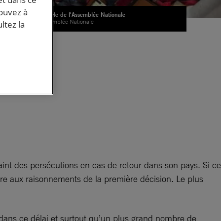
pouvez à
Hémicyle de l'Assemblée Nationale
© Assemblée Nationale
ltez la
it
int des persécutions en cas de retour dans son pays. Si ce
ndre aux raisonnements de la première décision. Le plus
 dans ce délai et surtout qu’un plus grand nombre de