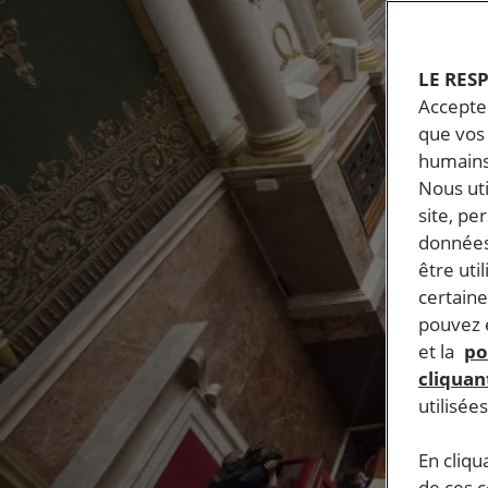
LE RES
Accepter
que vos 
humains
Nous ut
site, pe
données
être uti
certaine
pouvez e
et la
po
cliquant
utilisée
En cliqu
de ces 