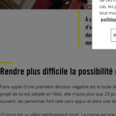
cas, les
tout mom
À son tour, le
politi
d’asile et le 
danger des dro
mesures les p
Rendre plus difficile la possibilité
Faire appel d’une première décision négative est la toute 
projet de loi est adopté en l’état, elle n’aura plus que 15
souvent, les personnes font cela sans appui et dans une la
15 jours est un délai extrêmement court. Le risque est qu