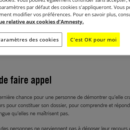
 paramètres par défaut des cookies s'appliqueront. Vous 
ent modifier vos préférences. Pour en savoir plus, consu
 nouveau gouvernement souhaite réviser la loi sur le dro
que relative aux cookies d’Amnesty.
droit des étrangers. Or, cette nouvelle réforme met en
its des réfugiés et des migrants. Retour sur les trois
Paramètres des cookies
C'est OK pour moi
lus dangereuses de cette réforme.
 de faire appel
dernière chance pour une personne de démontrer qu’elle cra
 jours pour constituer son dossier, pour comprendre et répo
ngue qu’elles ne maîtrisent pas.
e des personnes ne parviennent pas à déposer leur recours