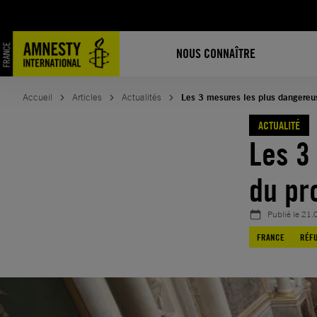
Aller
au
contenu
NOUS CONNAÎTRE
Accueil
Articles
Actualités
Les 3 mesures les plus dangereus
ACTUALITÉ
Les 3
du pr
Publié le
21.
FRANCE
RÉFU