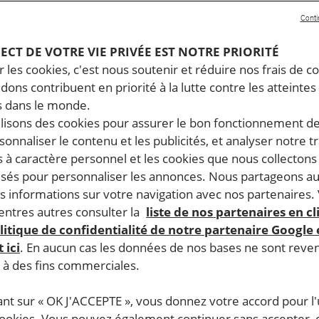
Conti
PECT DE VOTRE VIE PRIVÉE EST NOTRE PRIORITÉ
 les cookies, c'est nous soutenir et réduire nos frais de co
dons contribuent en priorité à la lutte contre les atteintes
 dans le monde.
ilisons des cookies pour assurer le bon fonctionnement d
rsonnaliser le contenu et les publicités, et analyser notre tr
 à caractère personnel et les cookies que nous collecton
lisés pour personnaliser les annonces. Nous partageons au
s informations sur votre navigation avec nos partenaires.
ntres autres consulter la
liste de nos partenaires en cl
litique de confidentialité de notre partenaire Google
 ici
. En aucun cas les données de nos bases ne sont rev
s à des fins commerciales.
ant sur « OK J'ACCEPTE », vous donnez votre accord pour l'u
cookies. Vous pouvez également continuer sans accepter, 