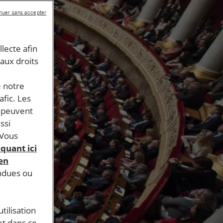
nuer sans accepter
llecte afin
 aux droits
e notre
afic. Les
s peuvent
ssi
 Vous
iquant ici
 en
endues ou
tilisation
et dans ce