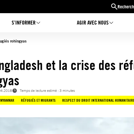
Recherch
S’INFORMER
AGIR AVEC NOUS
fugiés rohingyas
ngladesh et la crise des ré
gyas
04.2018
Temps de lecture estimé : 3 minutes
MYANMAR
RÉFUGIÉS ET MIGRANTS
RESPECT DU DROIT INTERNATIONAL HUMANITAIR