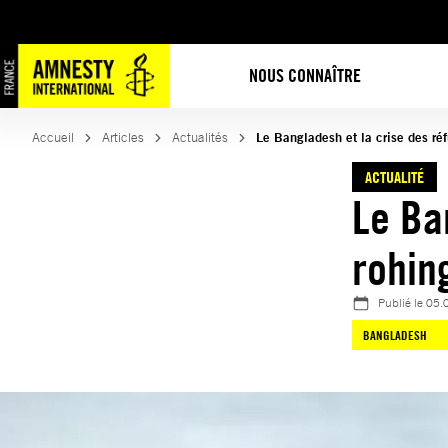
Aller
au
contenu
NOUS CONNAÎTRE
Accueil
Articles
Actualités
Le Bangladesh et la crise des ré
ACTUALITÉ
Le Ba
rohin
Publié le
05.
BANGLADESH