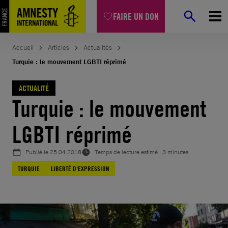
Aller
FAIRE UN DON
au
contenu
Accueil
Articles
Actualités
Turquie : le mouvement LGBTI réprimé
ACTUALITÉ
Turquie : le mouvement
LGBTI réprimé
Publié le
25.04.2018
Temps de lecture estimé : 3 minutes
TURQUIE
LIBERTÉ D'EXPRESSION