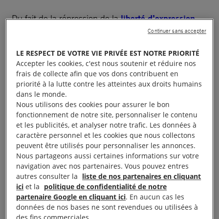
Du fait de la répression de la
liberté d’expression
,
les espaces où les
personnes LGBTI
peuvent être
Continuer sans accepter
elles-mêmes se réduisent comme peau de chagrin.
LE RESPECT DE VOTRE VIE PRIVÉE EST NOTRE PRIORITÉ
Ces personnes ont perdu espoir et pensent qu’il n’y
Accepter les cookies, c'est nous soutenir et réduire nos
a pas d’avenir pour elles. Un grand nombre d’entre
frais de collecte afin que vos dons contribuent en
priorité à la lutte contre les atteintes aux droits humains
eux sont partis s’installer à l’étranger ou envisagent
dans le monde.
de le faire.
Nous utilisons des cookies pour assurer le bon
fonctionnement de notre site, personnaliser le contenu
et les publicités, et analyser notre trafic. Les données à
Cela représente un net revirement par rapport à la
caractère personnel et les cookies que nous collectons
situation que nous avons connue en
Turquie
il y a
peuvent être utilisés pour personnaliser les annonces.
quelques années seulement, quand les
Nous partageons aussi certaines informations sur votre
navigation avec nos partenaires. Vous pouvez entres
organisations
LGBTI
étaient de plus en plus visibles
autres consulter la
liste de nos partenaires en cliquant
et s’exprimaient de plus en plus ouvertement. Lors
ici
et la
politique de confidentialité de notre
de la dernière marche des fiertés à Istanbul, en juin
partenaire Google en cliquant ici
. En aucun cas les
données de nos bases ne sont revendues ou utilisées à
2014, des dizaines de milliers de personnes ont
des fins commerciales.