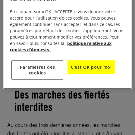
défilé dans les rues, dans un élan de joyeuse
assurance.
En cliquant sur « OK J'ACCEPTE », vous donnez votre
accord pour l'utilisation de ces cookies. Vous pouvez
également continuer sans accepter, et dans ce cas, les
Mais tout cela semble bien loin aujourd’hui, en
paramètres par défaut des cookies s'appliqueront. Vous
particulier depuis la répression qui a fait suite au
pouvez à tout moment modifier vos préférences. Pour
coup d’État manqué de juillet 2016.
en savoir plus, consultez la
politique relative aux
cookies d’Amnesty.
À lire aussi :
Aucun contenu sélectionné.
Paramètres des
C'est OK pour moi
cookies
Des marches des fiertés
interdites
Au cours des trois dernières années, les marches
des fiertés ont été interdites à Istanbul et à Ankara,