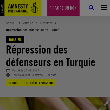
Aller
FAIRE UN DON
au
contenu
Accueil
Articles
Dossiers
Répression des défenseurs en Turquie
DOSSIER
Répression des
défenseurs en Turquie
Publié le
27.08.2017
Temps de lecture estimé : 1 minute
TURQUIE
LIBERTÉ D'EXPRESSION