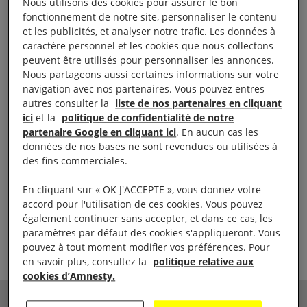
Nous utilisons des cookies pour assurer le bon
la terrible répression qui s’abat contre
fonctionnement de notre site, personnaliser le contenu
la société civile en Turquie.
et les publicités, et analyser notre trafic. Les données à
caractère personnel et les cookies que nous collectons
peuvent être utilisés pour personnaliser les annonces.
Après l’arrestation du président d’Amnesty Turquie,
Nous partageons aussi certaines informations sur votre
c’est au tour de la dirigeante d’Amnesty Turquie
navigation avec nos partenaires. Vous pouvez entres
mais aussi de 9 autres défenseurs des droits
autres consulter la
liste de nos partenaires en cliquant
ici
et la
politique de confidentialité de notre
humains de subir la terrible répression en Turquie.
partenaire Google en cliquant ici
. En aucun cas les
données de nos bases ne sont revendues ou utilisées à
Ces attaques à l’encontre des défenseurs des droits
des fins commerciales.
humains sont de plus en plus fréquentes dans ce
En cliquant sur « OK J'ACCEPTE », vous donnez votre
pays.
accord pour l'utilisation de ces cookies. Vous pouvez
également continuer sans accepter, et dans ce cas, les
paramètres par défaut des cookies s'appliqueront. Vous
pouvez à tout moment modifier vos préférences. Pour
Partager
en savoir plus, consultez la
politique relative aux
cookies d’Amnesty.