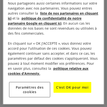
300 organisations non gouvernementales (ONG)
Nous partageons aussi certaines informations sur votre
turques ayant été fermées de manière permanente
navigation avec nos partenaires. Vous pouvez entres
au titre de l’état d’urgence, au prétexte de vagues
autres consulter la
liste de nos partenaires en cliquant
ici
et la
politique de confidentialité de notre
liens avec des groupes « terroristes ».
partenaire Google en cliquant ici
. En aucun cas les
données de nos bases ne sont revendues ou utilisées à
des fins commerciales.
À lire aussi :
En Turquie, une société civile asphyxiée
En cliquant sur « OK J'ACCEPTE », vous donnez votre
L’an dernier, à l’époque de sa fermeture, elle était
accord pour l'utilisation de ces cookies. Vous pouvez
sur le point de signer un contrat avec l’Union
également continuer sans accepter, et dans ce cas, les
paramètres par défaut des cookies s'appliqueront. Vous
européenne pour un projet de prévention des
pouvez à tout moment modifier vos préférences. Pour
violences contre les femmes
. Ce projet aurait
en savoir plus, consultez la
politique relative aux
bénéficié à près de 8 000 femmes dans 92 villages,
cookies d’Amnesty.
sur une période de trois ans, et se serait concentré
sur des populations parmi les plus isolées.
Paramètres des
C'est OK pour moi
cookies
Désormais, personne n’effectuera ce travail crucial.