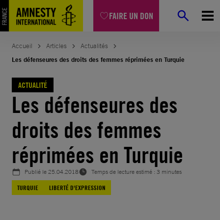
Aller
FAIRE UN DON
au
contenu
Accueil
Articles
Actualités
Les défenseures des droits des femmes réprimées en Turquie
ACTUALITÉ
Les défenseures des
droits des femmes
réprimées en Turquie
Publié le
25.04.2018
Temps de lecture estimé : 3 minutes
TURQUIE
LIBERTÉ D'EXPRESSION