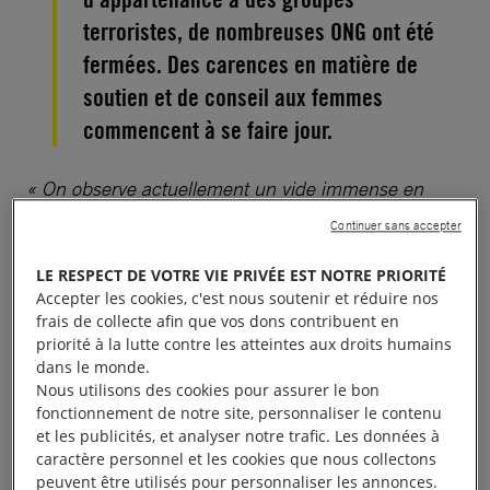
terroristes, de nombreuses ONG ont été
fermées. Des carences en matière de
soutien et de conseil aux femmes
commencent à se faire jour.
« On observe actuellement un vide immense en
matière de conseil et de soutien aux victimes de viol
Continuer sans accepter
et d’agressions sexuelles. Ça me brise vraiment le
LE RESPECT DE VOTRE VIE PRIVÉE EST NOTRE PRIORITÉ
cœur »
, déclare Zozan Özgökçe, de l’Association de
Accepter les cookies, c'est nous soutenir et réduire nos
femmes Van, en
Turquie
.
frais de collecte afin que vos dons contribuent en
priorité à la lutte contre les atteintes aux droits humains
Cette organisation a contribué à sensibiliser les
dans le monde.
Nous utilisons des cookies pour assurer le bon
enfants aux abus sexuels et dispensé des formations
fonctionnement de notre site, personnaliser le contenu
en leadership et éducation financière destinées aux
et les publicités, et analyser notre trafic. Les données à
femmes. Elle fait désormais partie des quelques 1
caractère personnel et les cookies que nous collectons
peuvent être utilisés pour personnaliser les annonces.