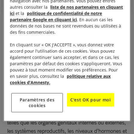
navigation avec nos partenaires. Vous pouvez entres
autres consulter la
liste de nos partenaires en cliquant
ici
et la
politique de confidentialité de notre
partenaire Google en cliquant ici
. En aucun cas les
données de nos bases ne sont revendues ou utilisées à
des fins commerciales.
Comment définir
En cliquant sur « OK J'ACCEPTE », vous donnez votre
l’intersexuation ?
accord pour l'utilisation de ces cookies. Vous pouvez
également continuer sans accepter, et dans ce cas, les
paramètres par défaut des cookies s'appliqueront. Vous
pouvez à tout moment modifier vos préférences. Pour
Le terme « intersexuation » est un terme générique
en savoir plus, consultez la
politique relative aux
utilisé pour couvrir un vaste groupe de personnes
cookies d’Amnesty.
dont les caractéristiques sexuelles ne correspondent
pas aux « normes » typiques et binaires masculines
Paramètres des
C'est OK pour moi
ou féminines. Ces caractéristiques peuvent
cookies
concerner des caractéristiques sexuelles primaires
telles que les organes génitaux internes ou externes,
les systèmes reproductifs, les niveaux d’hormones et