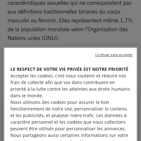
caractéristiques sexuelles qui ne correspondent pas
aux définitions traditionnelles binaires du corps
masculin ou féminin. Elles représentent même 1,7%
de la population mondiale selon l’Organisation des
Nations unies (ONU).
Mais la méconnaissance qui entoure les réalités de
Continuer sans accepter
l’intersexuation contribue à nourrir les violences et à
LE RESPECT DE VOTRE VIE PRIVÉE EST NOTRE PRIORITÉ
discrimination à l’encontre des personnes
Accepter les cookies, c'est nous soutenir et réduire nos
concernées.
frais de collecte afin que vos dons contribuent en
priorité à la lutte contre les atteintes aux droits humains
dans le monde.
Face aux LGBTIphobies, tout
Nous utilisons des cookies pour assurer le bon
le monde peut agir.
fonctionnement de notre site, personnaliser le contenu
et les publicités, et analyser notre trafic. Les données à
caractère personnel et les cookies que nous collectons
peuvent être utilisés pour personnaliser les annonces.
Nous partageons aussi certaines informations sur votre