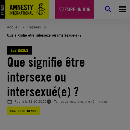
Aller
FAIRE UN DON
au
contenu
Accueil
Repères
Que signifie être intersexe ou intersexué(e) ?
LES BASES
Que signifie être
intersexe ou
intersexué(e) ?
Publié le
31.10.2025
Temps de lecture estimé : 5 minutes
JUSTICE DE GENRE