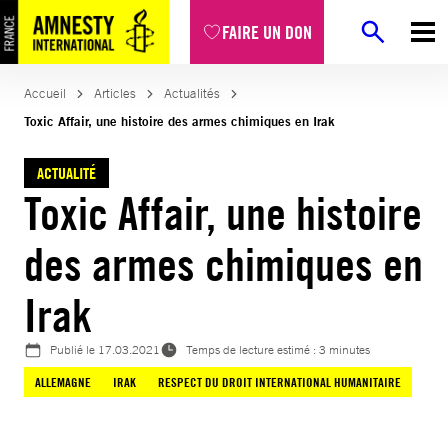
Aller
FAIRE UN DON
au
contenu
Accueil
Articles
Actualités
Toxic Affair, une histoire des armes chimiques en Irak
ACTUALITÉ
Toxic Affair, une histoire
des armes chimiques en
Irak
Publié le
17.03.2021
Temps de lecture estimé : 3 minutes
ALLEMAGNE
IRAK
RESPECT DU DROIT INTERNATIONAL HUMANITAIRE