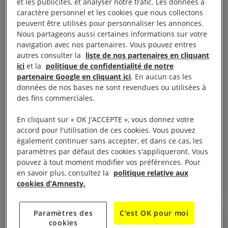
COMMUNIQUÉ DE PRESSE
et les publicités, et analyser notre trafic. Les données à
caractère personnel et les cookies que nous collectons
peuvent être utilisés pour personnaliser les annonces.
Nous partageons aussi certaines informations sur votre
navigation avec nos partenaires. Vous pouvez entres
autres consulter la
liste de nos partenaires en cliquant
ici
et la
politique de confidentialité de notre
partenaire Google en cliquant ici
. En aucun cas les
données de nos bases ne sont revendues ou utilisées à
18 décembre, 2025
des fins commerciales.
Union européenne. L’accord de
En cliquant sur « OK J'ACCEPTE », vous donnez votre
déréglementation sur la question du climat et
accord pour l'utilisation de ces cookies. Vous pouvez
des droits humains « trahit les personnes et
également continuer sans accepter, et dans ce cas, les
la planète »
paramètres par défaut des cookies s'appliqueront. Vous
pouvez à tout moment modifier vos préférences. Pour
en savoir plus, consultez la
politique relative aux
ALLEMAGNE
BELGIQUE
FRANCE
JUSTICE CLIMATIQUE
cookies d’Amnesty.
Paramètres des
C'est OK pour moi
cookies