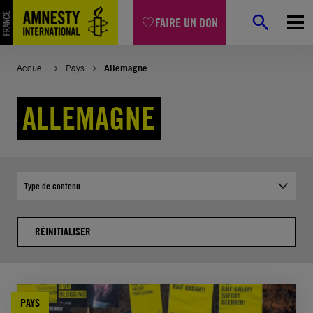
Aller
FAIRE UN DON
au
contenu
Accueil
Pays
Allemagne
ALLEMAGNE
Type de contenu
RÉINITIALISER
PAYS