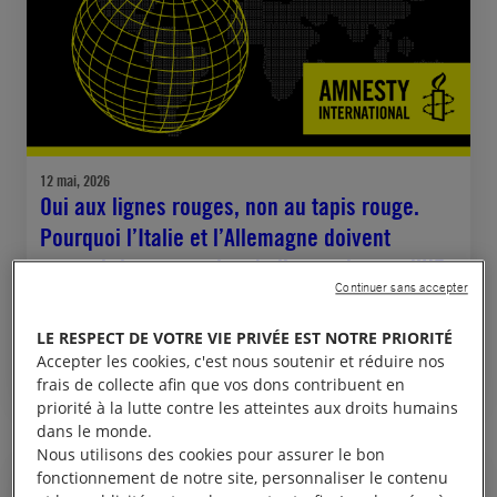
12 mai, 2026
Oui aux lignes rouges, non au tapis rouge.
Pourquoi l’Italie et l’Allemagne doivent
soutenir la suspension de l’accord entre l’UE
Continuer sans accepter
et Israël
LE RESPECT DE VOTRE VIE PRIVÉE EST NOTRE PRIORITÉ
ALLEMAGNE
ISRAËL ET TERRITOIRES PALESTINIENS OCCUPÉS
ITALIE
Accepter les cookies, c'est nous soutenir et réduire nos
JUSTICE INTERNATIONALE
frais de collecte afin que vos dons contribuent en
priorité à la lutte contre les atteintes aux droits humains
dans le monde.
Nous utilisons des cookies pour assurer le bon
fonctionnement de notre site, personnaliser le contenu