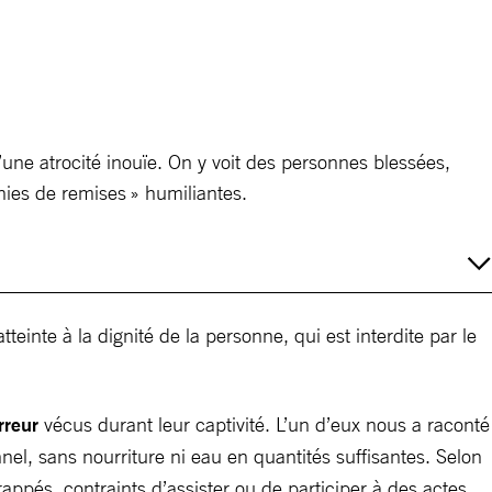
une atrocité inouïe. On y voit des personnes blessées,
monies de remises » humiliantes.
teinte à la dignité de la personne, qui est interdite par le
rreur
vécus durant leur captivité. L’un d’eux nous a raconté
el, sans nourriture ni eau en quantités suffisantes. Selon
ppés, contraints d’assister ou de participer à des actes