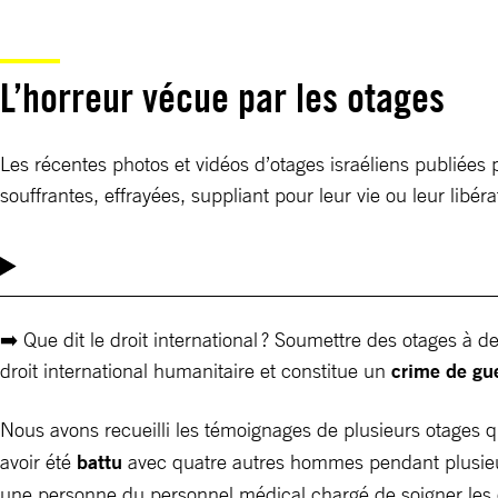
L’horreur vécue par les otages
Les récentes photos et vidéos d’otages israéliens publiées 
souffrantes, effrayées, suppliant pour leur vie ou leur lib
➡️ Que dit le droit international ? Soumettre des otages à de
droit international humanitaire et constitue un
crime de gu
Nous avons recueilli les témoignages de plusieurs otages qu
avoir été
battu
avec quatre autres hommes pendant plusieurs
une personne du personnel médical chargé de soigner les ot