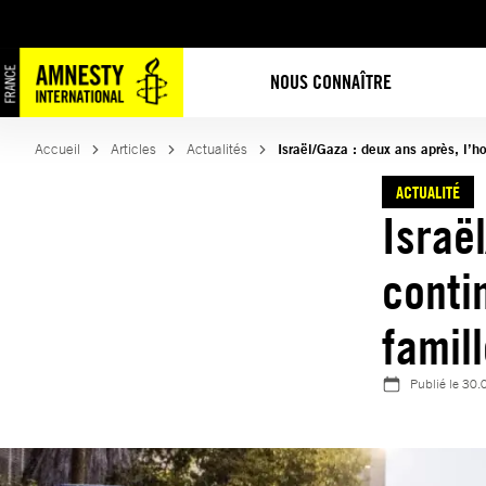
Aller
au
contenu
NOUS CONNAÎTRE
Accueil
Articles
Actualités
Israël/Gaza : deux ans après, l’ho
ACTUALITÉ
Israë
conti
famil
Publié le
30.