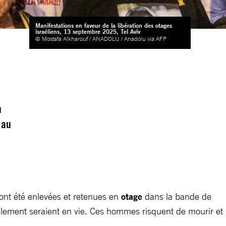
Manifestations en faveur de la libération des otages
israéliens, 13 septembre 2025, Tel Aviv
© Mostafa Alkharouf / ANADOLU / Anadolu via AFP
n
 au
 ont été enlevées et retenues en
otage
dans la bande de
ulement seraient en vie. Ces hommes risquent de mourir et